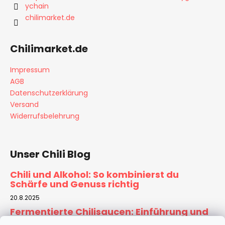
e
ychain
l
d
chilimarket.de
e
e
r
Chilimarket.de
L
i
Impressum
s
t
AGB
e
Datenschutzerklärung
Versand
Widerrufsbelehrung
Unser Chili Blog
Chili und Alkohol: So kombinierst du
Schärfe und Genuss richtig
20.8.2025
Fermentierte Chilisaucen: Einführung und
Rezept für Zuhause