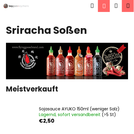
W
Zum
Suchen
Ware
M
Login
Inhalt
a
springen
Zurück
Zurück
r
zum
zum
e
Sriracha Soßen
W
n
a
k
s
o
s
r
u
b
c
h
e
Meistverkauft
n
S
i
Sojasauce AYUKO 150ml (weniger Salz)
Lagernd, sofort versandbereit
(>5 St)
e
€2,50
?