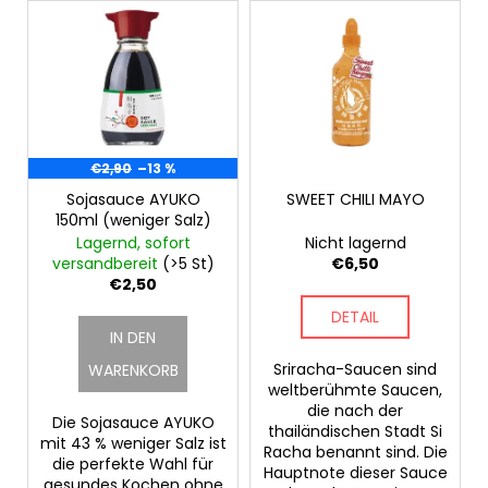
L
o
KEYGOES:CHILI
i
r
HOTSAUCE
-
s
t
30
t
i
ML
SCHLÜSSELANHÄNGER
e
e
MIT
d
r
CHILISAUCE
e
€2,90
–13 %
u
€4,90
r
Sojasauce AYUKO
SWEET CHILI MAYO
n
150ml (weniger Salz)
P
g
Lagernd, sofort
Nicht lagernd
r
versandbereit
(>5 St)
€6,50
o
€2,50
d
DETAIL
IN DEN
u
k
Sriracha-Saucen sind
WARENKORB
weltberühmte Saucen,
t
die nach der
Die Sojasauce AYUKO
e
thailändischen Stadt Si
mit 43 % weniger Salz ist
Racha benannt sind. Die
die perfekte Wahl für
Hauptnote dieser Sauce
gesundes Kochen ohne