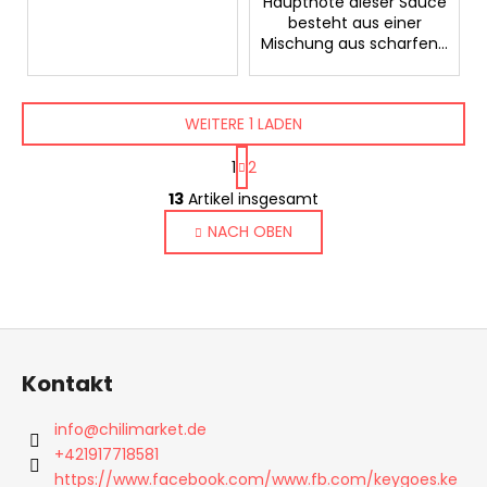
Hauptnote dieser Sauce
besteht aus einer
Mischung aus scharfen...
WEITERE 1 LADEN
P
1
2
a
S
g
13
Artikel insgesamt
t
i
NACH OBEN
e
n
i
u
e
e
r
r
u
e
F
n
l
g
u
e
Kontakt
ß
m
z
e
info
@
chilimarket.de
n
e
+421917718581
t
i
https://www.facebook.com/www.fb.com/keygoes.ke