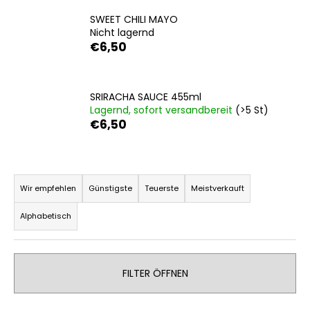
SWEET CHILI MAYO
Nicht lagernd
€6,50
SUCHEN
SRIRACHA SAUCE 455ml
Lagernd, sofort versandbereit
(>5 St)
W
€6,50
i
r
e
P
m
r
p
Wir empfehlen
Günstigste
Teuerste
Meistverkauft
f
o
e
Alphabetisch
d
h
u
l
k
e
FILTER ÖFFNEN
t
n
s