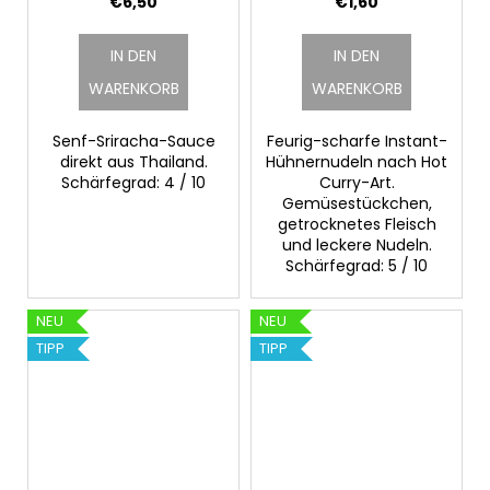
€6,50
€1,60
IN DEN
IN DEN
WARENKORB
WARENKORB
Senf-Sriracha-Sauce
Feurig-scharfe Instant-
direkt aus Thailand.
Hühnernudeln nach Hot
Schärfegrad: 4 / 10
Curry-Art.
Gemüsestückchen,
getrocknetes Fleisch
und leckere Nudeln.
Schärfegrad: 5 / 10
NEU
NEU
TIPP
TIPP