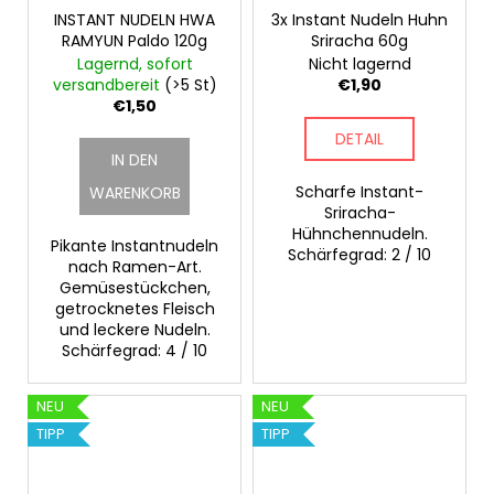
INSTANT NUDELN HWA
3x Instant Nudeln Huhn
RAMYUN Paldo 120g
Sriracha 60g
Lagernd, sofort
Nicht lagernd
versandbereit
(>5 St)
€1,90
€1,50
DETAIL
IN DEN
Scharfe Instant-
WARENKORB
Sriracha-
Hühnchennudeln.
Pikante Instantnudeln
Schärfegrad: 2 / 10
nach Ramen-Art.
Gemüsestückchen,
getrocknetes Fleisch
und leckere Nudeln.
Schärfegrad: 4 / 10
NEU
NEU
TIPP
TIPP