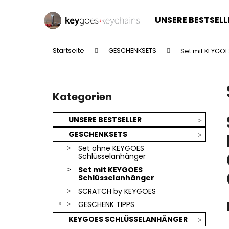
W
Zum
Inhalt
a
UNSERE BESTSELL
springen
Zurück
Zurück
r
zum
zum
e
Startseite
GESCHENKSETS
Set mit KEYGO
n
Einkaufen
Einkaufen
S
k
e
o
Kategorien
i
überspringen
Kategorien
r
t
b
e
UNSERE BESTSELLER
n
GESCHENKSETS
l
Set ohne KEYGOES
e
Schlüsselanhänger
i
Set mit KEYGOES
Schlüsselanhänger
s
SCRATCH by KEYGOES
t
GESCHENK TIPPS
e
KEYGOES SCHLÜSSELANHÄNGER
SILBERNER KEYGOES:CHILI - EDELSTAHL