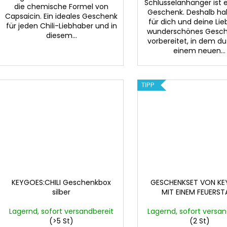
Schlüsselanhänger ist e
die chemische Formel von
Geschenk. Deshalb ha
Capsaicin. Ein ideales Geschenk
für dich und deine Lie
für jeden Chili-Liebhaber und in
wunderschönes Gesch
diesem...
vorbereitet, in dem d
einem neuen...
TIPP
KEYGOES:CHILI Geschenkbox
GESCHENKSET VON K
silber
MIT EINEM FEUERST
Lagernd, sofort versandbereit
Lagernd, sofort versan
(>5 St)
(2 St)