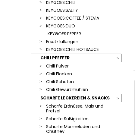
SCHLÜSSELANHÄNGER
KEYGOES:CHILI
€18,90
KEYGOES:SALTY
KEYGOES:COFFEE / STEVIA
KEYGOES:DUO
KEYGOES:PEPPER
Ersatzfüllungen
KEYGOES:CHILI HOTSAUCE
CHILI PFEFFER
Chili Pulver
Chili Flocken
Chili Schoten
Chili Gewürzmühlen
SCHARFE LECKEREIEN & SNACKS
Scharfe Erdnüsse, Mais und
Pretzel
Scharfe Süßigkeiten
Scharfe Marmeladen und
Chutney