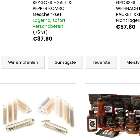
ERDNÜSSE
KEYGOES SCHLÜ
KEYGOES - SALT &
GROSSES
€9,90
PEPPER KOMBO
€30,90
WEIHNACH
Geschenkset
PACKET XX
Lagernd, sofort
Nicht lage
versandbereit
€57,80
(>5 St)
€37,90
P
r
Wir empfehlen
Günstigste
Teuerste
Meistv
o
d
L
u
i
k
s
t
t
s
e
o
d
r
e
t
r