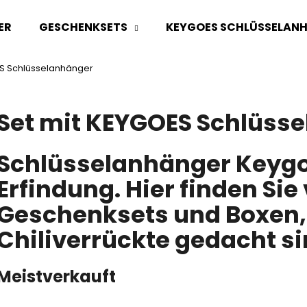
ER
GESCHENKSETS
KEYGOES SCHLÜSSELAN
ES Schlüsselanhänger
Was suchen Sie?
Set mit KEYGOES Schlüss
SUCHEN
Schlüsselanhänger Keygoe
Erfindung. Hier finden Si
Wir empfehlen
Geschenksets und Boxen, d
Chiliverrückte gedacht si
Meistverkauft
PARTY PACK "DER MUND BRENNT"
CHILI GESCHENK