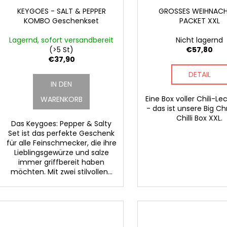
i
P
KEYGOES - SALT & PEPPER
GROSSES WEIHNAC
e
KOMBO Geschenkset
PACKET XXL
r
r
o
Lagernd, sofort versandbereit
Nicht lagernd
u
d
(>5 St)
€57,80
n
€37,90
u
g
DETAIL
k
IN DEN
t
Eine Box voller Chili-Le
WARENKORB
e
- das ist unsere Big C
Chilli Box XXL.
Das Keygoes: Pepper & Salty
Set ist das perfekte Geschenk
für alle Feinschmecker, die ihre
Lieblingsgewürze und salze
immer griffbereit haben
möchten. Mit zwei stilvollen...