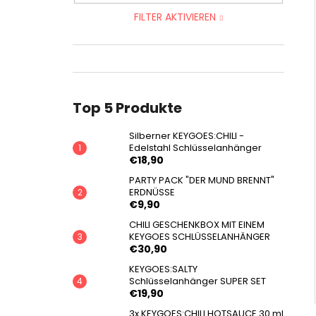
FILTER AKTIVIEREN
Top 5 Produkte
Silberner KEYGOES:CHILI -
Edelstahl Schlüsselanhänger
€18,90
PARTY PACK "DER MUND BRENNT"
ERDNÜSSE
€9,90
CHILI GESCHENKBOX MIT EINEM
KEYGOES SCHLÜSSELANHÄNGER
€30,90
KEYGOES:SALTY
Schlüsselanhänger SUPER SET
€19,90
3x KEYGOES:CHILI HOTSAUCE 30 ml