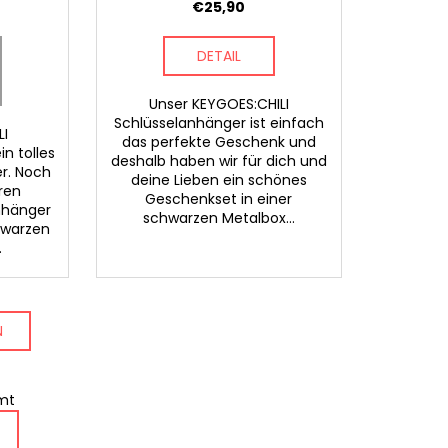
€25,90
DETAIL
Unser KEYGOES:CHILI
Schlüsselanhänger ist einfach
LI
das perfekte Geschenk und
in tolles
deshalb haben wir für dich und
er. Noch
deine Lieben ein schönes
eren
Geschenkset in einer
nhänger
schwarzen Metalbox...
hwarzen
.
N
amt