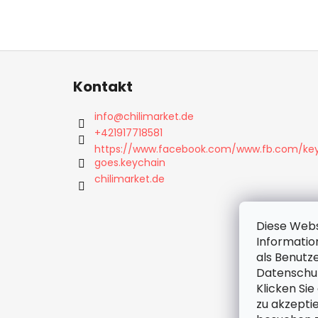
F
u
Kontakt
ß
z
info
@
chilimarket.de
e
+421917718581
i
https://www.facebook.com/www.fb.com/ke
goes.keychain
l
chilimarket.de
e
Diese Webs
Informatio
als Benutze
Datenschut
Klicken Sie
zu akzepti