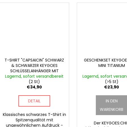
T-SHIRT "CAPSAICIN" SCHWARZ
GESCHENKSET KEYGOES
& SCHWARZER KEYGOES
MINI TITANIUM
SCHLÜSSELANHÄNGER MIT
ULTRA SCHARF CHILIFÜLLUNGEN
Lagernd, sofort versandbereit
Lagernd, sofort versan
(2 St)
(>5 St)
€34,90
€23,90
DETAIL
IN DEN
WARENKORB
Klassisches schwarzes T-Shirt in
Spitzenqualität mit
Der KEYGOES:CHI
ungewöhnlichem Aufdruck -