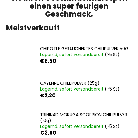
einen super feurigen
Geschmack.
SUCHEN
Meistverkauft
CHIPOTLE GERÄUCHERTES CHILIPULVER 50G
W
Lagernd, sofort versandbereit
(>5 St)
i
€6,50
r
e
m
p
CAYENNE CHILLIPULVER (25g)
Lagernd, sofort versandbereit
(>5 St)
f
€2,20
e
h
l
TRININAD MORUGA SCORPION CHILIPULVER
e
(10g)
n
Lagernd, sofort versandbereit
(>5 St)
€3,90