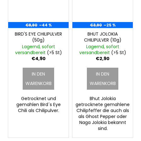
€8,90
–44 %
€3,90
–25 %
BIRD'S EYE CHILIPULVER
BHUT JOLOKIA
(50g)
CHILIPULVER (10g)
Lagernd, sofort
Lagernd, sofort
versandbereit
(>5 St)
versandbereit
(>5 St)
€4,90
€2,90
IN DEN
IN DEN
WARENKORB
WARENKORB
Getrocknet und
Bhut Jolokia
gemahlen Bird´s Eye
getrocknete gemahlene
Chili als Chilipulver.
Chilipfeffer die auch als
als Ghost Pepper oder
Naga Jolokia bekannt
sind.