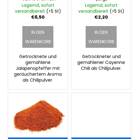
P
g
CHILIPULVER 50G
Lagernd, sofort
Lagernd, sofort
r
versandbereit
(>5 St)
versandbereit
(>5 St)
o
€6,50
€2,20
d
IN DEN
IN DEN
u
k
WARENKORB
WARENKORB
t
Getrocknete und
Getrockneter und
e
gemahlene
gemahlener Cayenne
Jalapenopfeffer mit
Chili als Chilipulver.
geräuchertem Aroma
als Chilipulver.