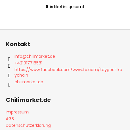
8
Artikel insgesamt
S
t
e
u
F
e
u
r
Kontakt
ß
e
l
z
info
@
chilimarket.de
e
e
+421917718581
m
i
https://www.facebook.com/www.fb.com/keygoes.ke
e
ychain
l
n
chilimarket.de
e
t
e
d
Chilimarket.de
e
r
Impressum
L
AGB
i
Datenschutzerklärung