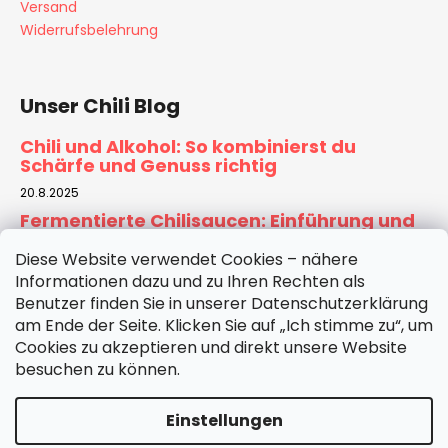
s
Versand
t
Widerrufsbelehrung
e
Unser Chili Blog
Chili und Alkohol: So kombinierst du
Schärfe und Genuss richtig
20.8.2025
Fermentierte Chilisaucen: Einführung und
Rezept für Zuhause
Diese Website verwendet Cookies – nähere
6.8.2025
Informationen dazu und zu Ihren Rechten als
Tomatensauce selber machen:
Benutzer finden Sie in unserer Datenschutzerklärung
Hausgemachte Basis für Pizza & Pasta
am Ende der Seite. Klicken Sie auf „Ich stimme zu“, um
30.7.2025
Cookies zu akzeptieren und direkt unsere Website
besuchen zu können.
ARCHIV
Einstellungen