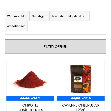
KEYGOES:MINI
TITAN
P
DIY
r
SCHLÜSSELANHÄNGER
Wir empfehlen
Günstigste
Teuerste
Meistverkauft
o
€16,90
Alphabetisch
d
u
k
FILTER ÖFFNEN
t
s
L
o
i
r
s
t
t
i
e
e
d
r
e
€9,90
–34 %
€3,50
–37 %
u
r
CHIPOTLE
CAYENNE CHILLIPULVER
n
GERÄUCHERTES
(25g)