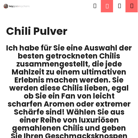
W
Zum
Suchen
Ware
M
Login
Inhalt
a
springen
Zurück
Zurück
r
zum
zum
e
Chili Pulver
W
n
a
k
Ich habe für Sie eine Auswahl der
s
o
besten getrockneten Chilis
s
r
zusammengestellt, die jede
u
b
Mahlzeit zu einem ultimativen
c
Erlebnis machen werden. Sie
h
werden diese Chilis lieben, egal
e
ob Sie ein Fan von leicht
n
scharfen Aromen oder extremer
S
Schärfe sind! Wählen Sie aus
i
einer Reihe von luxuriösen
e
gemahlenen Chilis und geben
?
Sie Ihren Geschmacksknospen