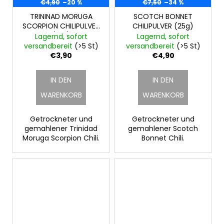
€4,90
–20 %
€7,50
–34 %
TRININAD MORUGA
SCOTCH BONNET
SCORPION CHILIPULVER
CHILIPULVER (25g)
(10g)
Lagernd, sofort
Lagernd, sofort
versandbereit
(>5 St)
versandbereit
(>5 St)
€3,90
€4,90
IN DEN
IN DEN
WARENKORB
WARENKORB
Getrockneter und
Getrockneter und
gemahlener Trinidad
gemahlener Scotch
Moruga Scorpion Chili.
Bonnet Chili.