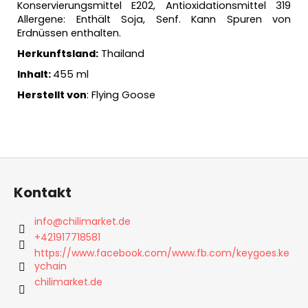
Konservierungsmittel E202, Antioxidationsmittel 319
Allergene: Enthält Soja, Senf. Kann Spuren von
Erdnüssen enthalten.
Herkunftsland
:
Thailand
Inhalt:
455 ml
Herstellt von
: Flying Goose
F
u
Kontakt
ß
z
info
@
chilimarket.de
e
+421917718581
i
https://www.facebook.com/www.fb.com/keygoes.ke
ychain
l
chilimarket.de
e