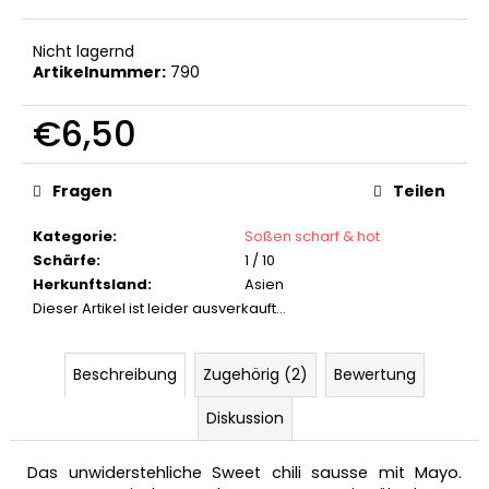
SAURE
GELEE
Nicht lagernd
BONBONS
EXTRA
Artikelnummer:
790
SCHARF
150G
€6,50
€2,90
Ursprünglich:
Verkaufspreis:
€3,90
Fragen
Teilen
Kategorie
:
Soßen scharf & hot
Schärfe
:
1 / 10
Herkunftsland
:
Asien
Dieser Artikel ist leider ausverkauft…
Beschreibung
Zugehörig (2)
Bewertung
Diskussion
Das unwiderstehliche Sweet chili sausse mit Mayo.