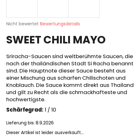
Die
SUCHEN
Nicht bewertet
Bewertungsdetails
durchschnittliche
SWEET CHILI MAYO
Produktbewertung
ist
0,0
W
von
Sriracha-Saucen sind weltberühmte Saucen, die
i
5
nach der thailändischen Stadt Si Racha benannt
r
Sternen.
sind. Die Hauptnote dieser Sauce besteht aus
e
einer Mischung aus scharfen Chilischoten und
m
p
Knoblauch. Die Sauce kommt direkt aus Thailand
f
und gilt zu Recht als die schmackhafteste und
e
hochwertigste.
h
Schärfegrad:
1 / 10
l
e
Lieferung bis:
8.9.2026
n
Dieser Artikel ist leider ausverkauft…