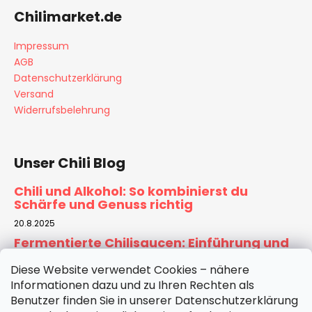
Chilimarket.de
Impressum
AGB
Datenschutzerklärung
Versand
Widerrufsbelehrung
Unser Chili Blog
Chili und Alkohol: So kombinierst du
Schärfe und Genuss richtig
20.8.2025
Fermentierte Chilisaucen: Einführung und
Rezept für Zuhause
Diese Website verwendet Cookies – nähere
6.8.2025
Informationen dazu und zu Ihren Rechten als
Tomatensauce selber machen:
Benutzer finden Sie in unserer Datenschutzerklärung
Hausgemachte Basis für Pizza & Pasta