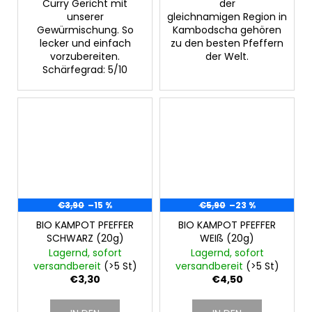
Curry Gericht mit
der
unserer
gleichnamigen Region in
Gewürmischung. So
Kambodscha gehören
lecker und einfach
zu den besten Pfeffern
vorzubereiten.
der Welt.
Schärfegrad: 5/10
€3,90
–15 %
€5,90
–23 %
BIO KAMPOT PFEFFER
BIO KAMPOT PFEFFER
SCHWARZ (20g)
WEIß (20g)
Lagernd, sofort
Lagernd, sofort
versandbereit
(>5 St)
versandbereit
(>5 St)
€3,30
€4,50