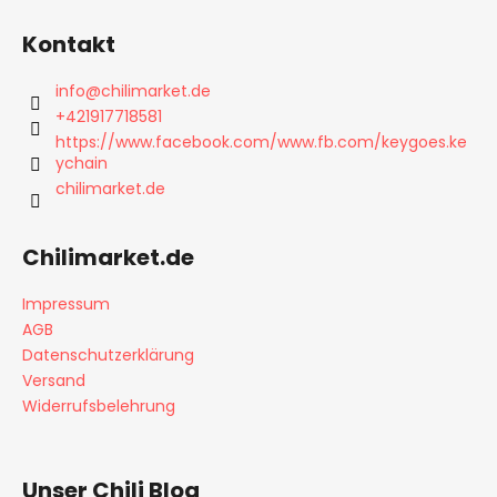
F
n
l
g
u
e
Kontakt
ß
m
z
e
info
@
chilimarket.de
n
e
+421917718581
t
i
https://www.facebook.com/www.fb.com/keygoes.ke
e
ychain
l
d
chilimarket.de
e
e
r
Chilimarket.de
L
i
Impressum
s
t
AGB
e
Datenschutzerklärung
Versand
Widerrufsbelehrung
Unser Chili Blog