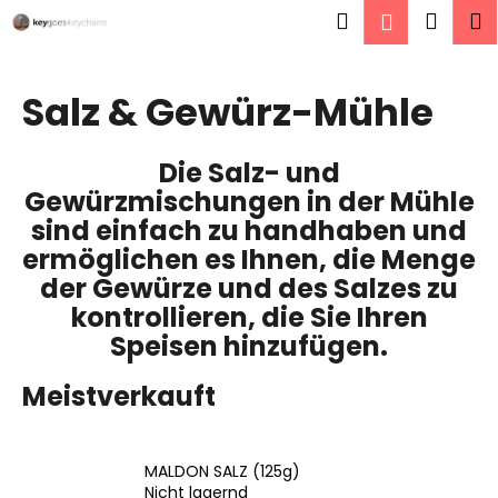
W
Zum
Suchen
Ware
M
Login
Inhalt
a
springen
Zurück
Zurück
r
zum
zum
e
Salz & Gewürz-Mühle
W
n
a
k
Die Salz- und
s
o
Gewürzmischungen in der Mühle
s
r
sind einfach zu handhaben und
u
b
ermöglichen es Ihnen, die Menge
c
der Gewürze und des Salzes zu
h
kontrollieren, die Sie Ihren
e
Speisen hinzufügen.
n
S
Meistverkauft
i
e
?
MALDON SALZ (125g)
Nicht lagernd