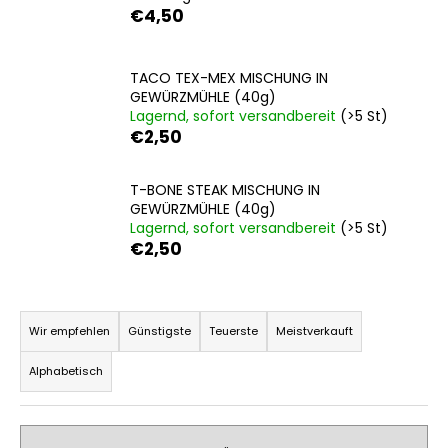
€4,50
SUCHEN
TACO TEX-MEX MISCHUNG IN
GEWÜRZMÜHLE (40g)
Lagernd, sofort versandbereit
(>5 St)
€2,50
W
i
T-BONE STEAK MISCHUNG IN
r
GEWÜRZMÜHLE (40g)
e
Lagernd, sofort versandbereit
(>5 St)
m
€2,50
p
f
P
e
r
Wir empfehlen
Günstigste
Teuerste
Meistverkauft
h
o
l
Alphabetisch
e
d
n
u
k