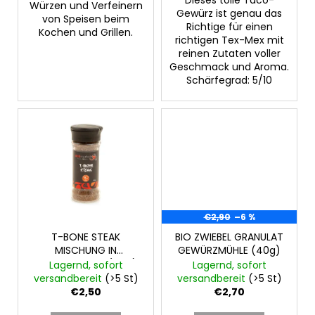
e
Würzen und Verfeinern
Gewürz ist genau das
von Speisen beim
Richtige für einen
Kochen und Grillen.
richtigen Tex-Mex mit
reinen Zutaten voller
Geschmack und Aroma.
Schärfegrad: 5/10
€2,90
–6 %
T-BONE STEAK
BIO ZWIEBEL GRANULAT
MISCHUNG IN
GEWÜRZMÜHLE (40g)
GEWÜRZMÜHLE (40g)
Lagernd, sofort
Lagernd, sofort
versandbereit
(>5 St)
versandbereit
(>5 St)
€2,50
€2,70