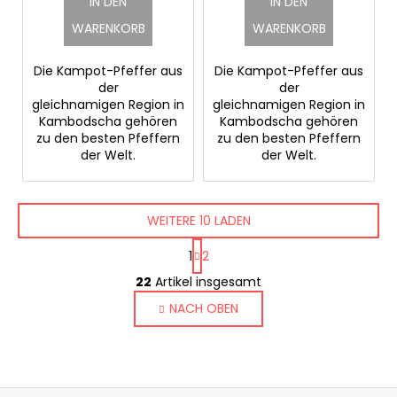
IN DEN
IN DEN
WARENKORB
WARENKORB
Die Kampot-Pfeffer aus
Die Kampot-Pfeffer aus
der
der
gleichnamigen Region in
gleichnamigen Region in
Kambodscha gehören
Kambodscha gehören
zu den besten Pfeffern
zu den besten Pfeffern
der Welt.
der Welt.
WEITERE 10 LADEN
P
1
2
a
S
g
22
Artikel insgesamt
t
i
NACH OBEN
e
n
i
u
e
e
r
r
u
e