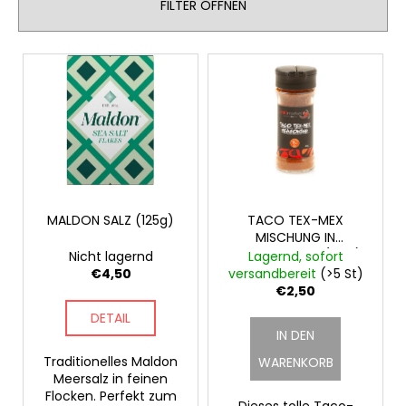
FILTER ÖFFNEN
t
PARTY
PACK
s
"DER
L
o
MUND
BRENNT"
i
r
ERDNÜSSE
s
t
€9,90
t
i
e
e
d
r
e
u
r
MALDON SALZ (125g)
TACO TEX-MEX
n
MISCHUNG IN
P
g
GEWÜRZMÜHLE (40g)
Nicht lagernd
Lagernd, sofort
r
€4,50
versandbereit
(>5 St)
o
€2,50
d
DETAIL
IN DEN
u
k
Traditionelles Maldon
WARENKORB
Meersalz in feinen
t
Flocken. Perfekt zum
Dieses tolle Taco-