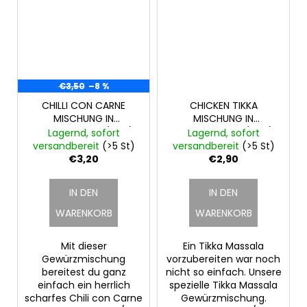
€3,50
–8 %
CHILLI CON CARNE
CHICKEN TIKKA
MISCHUNG IN
MISCHUNG IN
GEWÜRZMÜHLE (40g)
GEWÜRZMÜHLE (40g)
Lagernd, sofort
Lagernd, sofort
versandbereit
(>5 St)
versandbereit
(>5 St)
€3,20
€2,90
IN DEN
IN DEN
WARENKORB
WARENKORB
Mit dieser
Ein Tikka Massala
Gewürzmischung
vorzubereiten war noch
bereitest du ganz
nicht so einfach. Unsere
einfach ein herrlich
spezielle Tikka Massala
scharfes Chili con Carne
Gewürzmischung.