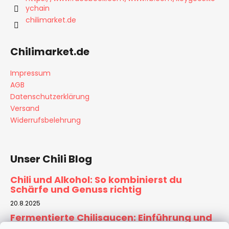
i
ychain
l
chilimarket.de
e
Chilimarket.de
Impressum
AGB
Datenschutzerklärung
Versand
Widerrufsbelehrung
Unser Chili Blog
Chili und Alkohol: So kombinierst du
Schärfe und Genuss richtig
20.8.2025
Fermentierte Chilisaucen: Einführung und
Rezept für Zuhause