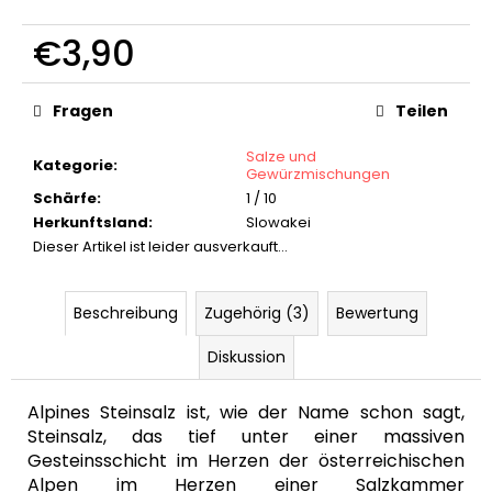
KEYGOES:PEPPER
SCHLÜSSELANHÄNGER
€3,90
€19,90
Verkaufspreis:
Fragen
Teilen
Salze und
Kategorie
:
Gewürzmischungen
Schärfe
:
1 / 10
Herkunftsland
:
Slowakei
Dieser Artikel ist leider ausverkauft…
Beschreibung
Zugehörig (3)
Bewertung
Diskussion
Alpines Steinsalz ist, wie der Name schon sagt,
Steinsalz, das tief unter einer massiven
Gesteinsschicht im Herzen der österreichischen
Alpen im Herzen einer Salzkammer