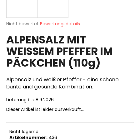
Die
SUCHEN
Nicht bewertet
Bewertungsdetails
durchschnittliche
ALPENSALZ MIT
Produktbewertung
ist
WEISSEM PFEFFER IM
0,0
W
von
i
PÄCKCHEN (110g)
5
r
Sternen.
e
m
Alpensalz und weißer Pfeffer - eine schöne
p
bunte und gesunde Kombination.
f
e
Lieferung bis:
8.9.2026
h
Dieser Artikel ist leider ausverkauft…
l
e
n
Nicht lagernd
Artikelnummer:
436