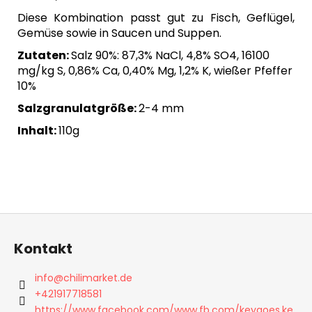
Diese Kombination passt gut zu Fisch, Geflügel,
Gemüse sowie in Saucen und Suppen.
Zutaten:
Salz 90%: 87,3% NaCl, 4,8% SO4, 16100
mg/kg S, 0,86% Ca, 0,40% Mg, 1,2% K, wießer Pfeffer
10%
Salzgranulatgröße:
2-4 mm
Inhalt:
110g
F
u
Kontakt
ß
z
info
@
chilimarket.de
e
+421917718581
https://www.facebook.com/www.fb.com/keygoes.ke