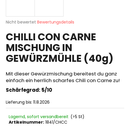
Die
SUCHEN
Nicht bewertet
Bewertungsdetails
durchschnittliche
CHILLI CON CARNE
Produktbewertung
ist
MISCHUNG IN
0,0
W
von
i
GEWÜRZMÜHLE (40g)
5
r
Sternen.
e
m
Mit dieser Gewürzmischung bereitest du ganz
p
einfach ein herrlich scharfes Chili con Carne zu!
f
Schärfegrad: 5/10
e
h
Lieferung bis:
11.8.2026
l
e
n
Lagernd, sofort versandbereit
(>5 St)
Artikelnummer:
1841/CHCC