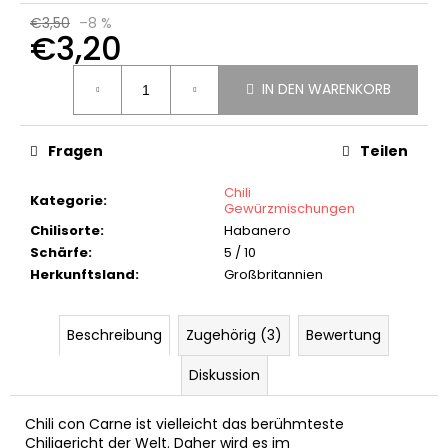
GEWÜRZMÜHLE
€3,50
–8 %
MIT
€3,20
BIRD'S
EYE
Verkaufspreis:
CHILIFLOCKEN
IN DEN WARENKORB
(30G)
€4,50
Ursprünglich:
Fragen
Teilen
€5,50
Chili
Kategorie
:
Gewürzmischungen
Chilisorte
:
Habanero
Schärfe
:
5 / 10
Herkunftsland
:
Großbritannien
Beschreibung
Zugehörig (3)
Bewertung
Diskussion
Chili con Carne ist vielleicht das berühmteste
Chiligericht der Welt. Daher wird es im