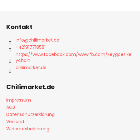
F
u
Kontakt
ß
z
info
@
chilimarket.de
e
+421917718581
i
https://www.facebook.com/www.fb.com/keygoes.ke
ychain
l
chilimarket.de
e
Chilimarket.de
Impressum
AGB
Datenschutzerklärung
Versand
Widerrufsbelehrung