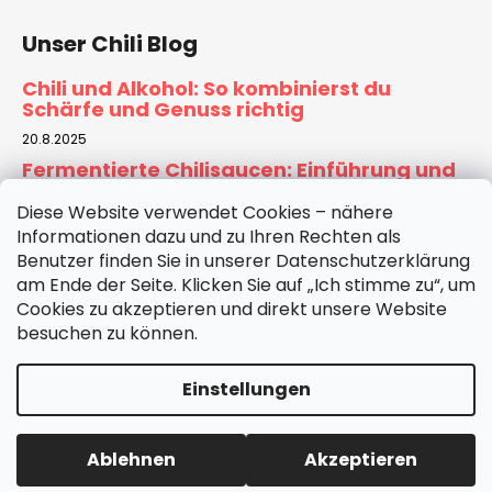
Unser Chili Blog
Chili und Alkohol: So kombinierst du
Schärfe und Genuss richtig
20.8.2025
Fermentierte Chilisaucen: Einführung und
Rezept für Zuhause
Diese Website verwendet Cookies – nähere
6.8.2025
Informationen dazu und zu Ihren Rechten als
Tomatensauce selber machen:
Benutzer finden Sie in unserer Datenschutzerklärung
Hausgemachte Basis für Pizza & Pasta
am Ende der Seite. Klicken Sie auf „Ich stimme zu“, um
30.7.2025
Cookies zu akzeptieren und direkt unsere Website
besuchen zu können.
ARCHIV
Einstellungen
Erstellt von Shoptet
Ablehnen
Akzeptieren
Copyright 2026
Chilimarket.de
. Alle Rechte vorbehalten.