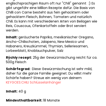
englischsprachigen Raum oft nur "Chili" genannt :) Es
gibt ungefähr eine Million Rezepte dafür. Die Basis von
Chilli con Carne besteht aus fein gehacktem oder
gehacktem Fleisch, Bohnen, Tomaten und natürlich
Chili. Es kann mit verschiedenen Arten von Beilagen wie
Reis, Couscous, Ofenkartoffeln oder Brot serviert
werden.
Inhalt:
geräucherte Paprika, mexikanischer Oregano,
Ancho-Chilischoten, Jalapeno, New Mexico und
Habanero, Kreuzkümmel, Thymian, Selleriesamen,
Lorbeerblatt, Knoblauchpulver, Salz
Rýchly recept:
25g der Gewürzmischung reicht für ca.
500g Fleisch
Schärfegrad:
Diese Gewürzmischung ist sehr mild,
daher für die ganze Familie geeignet. Du willst mehr
Schärfe haben? Streue ein wenig von deinem
KEYGOES:CHILI Schlüsselanhänger
Inhalt:
40 g
Mindesthaltbarkeit:
18 Monate