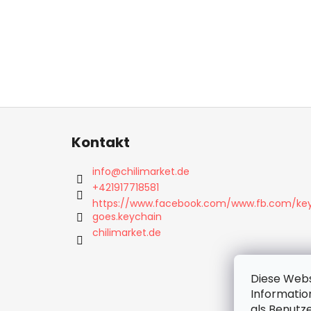
F
u
Kontakt
ß
z
info
@
chilimarket.de
e
+421917718581
i
https://www.facebook.com/www.fb.com/ke
goes.keychain
l
chilimarket.de
e
Diese Webs
Informatio
als Benutze