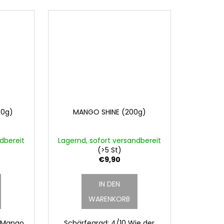
00g)
MANGO SHINE (200g)
dbereit
Lagernd, sofort versandbereit
(>5 St)
€9,90
IN DEN
WARENKORB
, Mango,
Schärfegrad: 4/10 Wie der