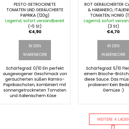
PESTO GETROCKNETE
ROT GERÄUCHERTER C
TOMATEN UND GERÄUCHERTE
& HABANERO, ITALIEN
PAPRIKA (120g)
TOMATEN, HONIG (1
Lagernd, sofort versandbereit
Lagernd, sofort versan
(>5 St)
(3 St)
€4,90
€4,70
IN DEN
IN DEN
WARENKORB
WARENKORB
Schärfegrad: 0/10 Ein perfekt
Schärfegrad: 5/10 Flei
ausgewogener Geschmack von
einem Brioche-Brötc
geräucherten süßen Ramiro-
diese Sauce. Das müs
Paprikaschoten, kombiniert mit
probieren! Kein Beda
sonnengetrockneten Tomaten
Gemüse :)
und italienischem Käse
WEITERE 4 LADE
P