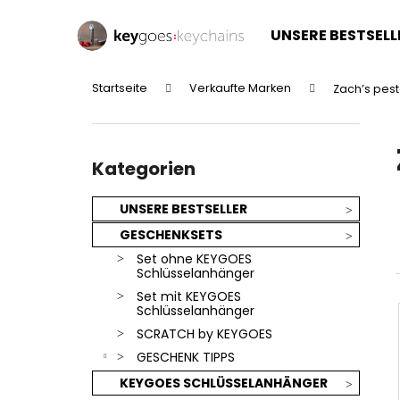
W
Zum
Inhalt
a
UNSERE BESTSELL
springen
Zurück
Zurück
r
zum
zum
e
Startseite
Verkaufte Marken
Zach’s pesto
n
Einkaufen
Einkaufen
S
k
e
o
Kategorien
i
überspringen
Kategorien
r
t
b
e
UNSERE BESTSELLER
n
GESCHENKSETS
l
Set ohne KEYGOES
e
Schlüsselanhänger
i
Set mit KEYGOES
Schlüsselanhänger
s
SCRATCH by KEYGOES
t
GESCHENK TIPPS
e
KEYGOES SCHLÜSSELANHÄNGER
SILBERNER KEYGOES:CHILI - EDELSTAHL