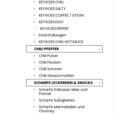
SCHLÜSSELANHÄNGER
KEYGOES:CHILI
€18,90
KEYGOES:SALTY
KEYGOES:COFFEE / STEVIA
KEYGOES:DUO
KEYGOES:PEPPER
Ersatzfüllungen
KEYGOES:CHILI HOTSAUCE
CHILI PFEFFER
Chili Pulver
Chili Flocken
Chili Schoten
Chili Gewürzmühlen
SCHARFE LECKEREIEN & SNACKS
Scharfe Erdnüsse, Mais und
Pretzel
Scharfe Süßigkeiten
Scharfe Marmeladen und
Chutney