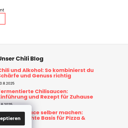
amt
Unser Chili Blog
Chili und Alkohol: So kombinierst du
Schärfe und Genuss richtig
0.8.2025
Fermentierte Chilisaucen:
Einführung und Rezept für Zuhause
.8.2025
Tomatensauce selber machen:
Hausgemachte Basis für Pizza &
eptieren
Pasta