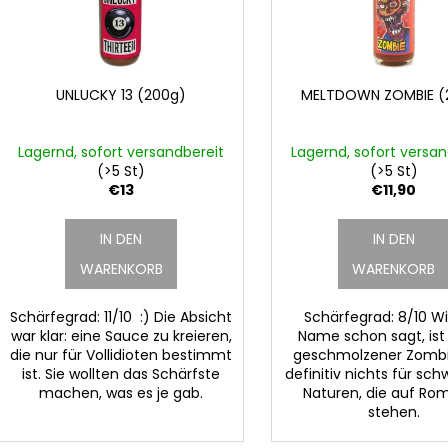
ERDNÜSSE
KEYGOES SCHLÜ
o
d
€9,90
€30,90
r
e
t
r
i
P
UNLUCKY 13 (200g)
MELTDOWN ZOMBIE (
e
r
r
o
Lagernd, sofort versandbereit
Lagernd, sofort versan
u
d
(>5 St)
(>5 St)
n
€13
€11,90
u
g
k
IN DEN
IN DEN
t
WARENKORB
WARENKORB
e
Schärfegrad: 11/10 :) Die Absicht
Schärfegrad: 8/10 Wi
war klar: eine Sauce zu kreieren,
Name schon sagt, ist 
die nur für Vollidioten bestimmt
geschmolzener Zombi
ist. Sie wollten das Schärfste
definitiv nichts für sc
machen, was es je gab.
Naturen, die auf Ro
stehen.