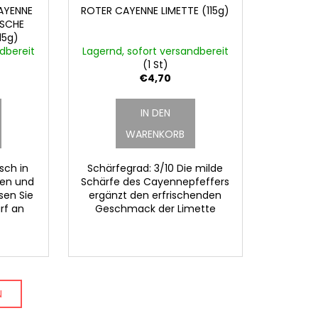
AYENNE
ROTER CAYENNE LIMETTE (115g)
ISCHE
15g)
dbereit
Lagernd, sofort versandbereit
(1 St)
€4,70
IN DEN
WARENKORB
sch in
Schärfegrad: 3/10 Die milde
hen und
Schärfe des Cayennepfeffers
sen Sie
ergänzt den erfrischenden
rf an
Geschmack der Limette
N