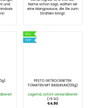
ht und
Name schon sagt, wollten wir
mindosis
eine Mangosauce, die Sie zum
rs!
Strahlen bringt.
NEU
TIPP
0g)
PESTO GETROCKNETEN
TOMATEN MIT BASILIKUM(120g)
dbereit
Lagernd, sofort versandbereit
(>5 St)
€4,90