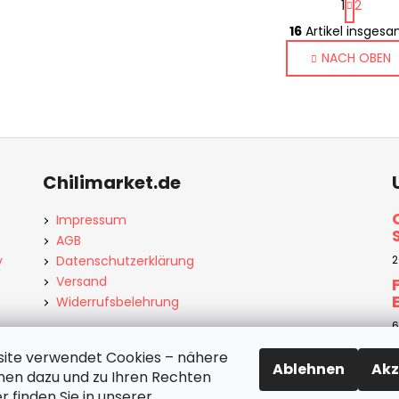
1
2
a
S
g
16
Artikel insges
t
i
NACH OBEN
e
n
i
u
e
e
r
r
u
e
n
l
g
e
Chilimarket.de
m
e
Impressum
n
AGB
t
y
Datenschutzerklärung
2
e
Versand
d
Widerrufsbelehrung
e
6
r
L
ite verwendet Cookies – nähere
Ablehnen
Akz
i
nen dazu und zu Ihren Rechten
s
r finden Sie in unserer