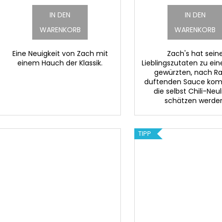
IN DEN
IN DEN
WARENKORB
WARENKORB
Eine Neuigkeit von Zach mit
Zach's hat sein
einem Hauch der Klassik.
Lieblingszutaten zu eine
gewürzten, nach R
duftenden Sauce komb
die selbst Chili-Neu
schätzen werde
TIPP