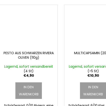
PESTO AUS SCHWARZEN RIVIERA
MULTICAPSAMIN (2
OLIVEN (110g)
Lagernd, sofort versandbereit
Lagernd, sofort versan
(4 St)
(>5 St)
€4,90
€10,90
IN DEN
IN DEN
WARENKORB
WARENKORB
Schärfegrad: 0/10 Riviera, eine
Schärfegrad: 6/10 Kiwi