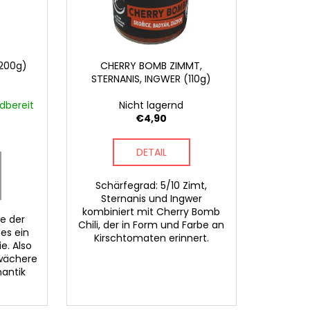
SSELANHÄNGER
200g)
CHERRY BOMB ZIMMT,
STERNANIS, INGWER (110g)
dbereit
Nicht lagernd
€4,90
DETAIL
Schärfegrad: 5/10 Zimt,
Sternanis und Ingwer
kombiniert mit Cherry Bomb
e der
Chili, der in Form und Farbe an
es ein
Kirschtomaten erinnert.
e. Also
hwächere
mantik