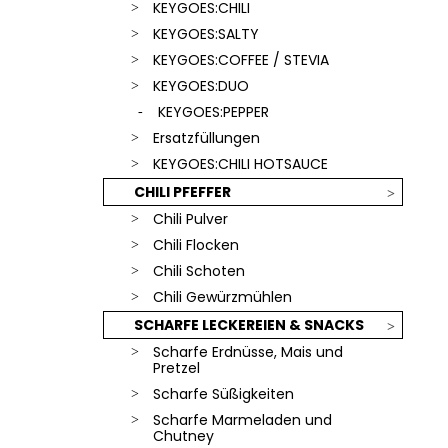
SCHLÜSSELANHÄNGER
KEYGOES:CHILI
€18,90
KEYGOES:SALTY
KEYGOES:COFFEE / STEVIA
KEYGOES:DUO
KEYGOES:PEPPER
Ersatzfüllungen
KEYGOES:CHILI HOTSAUCE
CHILI PFEFFER
Chili Pulver
Chili Flocken
Chili Schoten
Chili Gewürzmühlen
SCHARFE LECKEREIEN & SNACKS
Scharfe Erdnüsse, Mais und
Pretzel
Scharfe Süßigkeiten
Scharfe Marmeladen und
Chutney