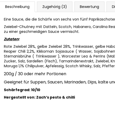
Beschreibung
Zugehörig (3)
Bewertung
D
Eine Sauce, die die Schärfe von sechs von fünf Paprikaschoten
Zwiebel-Chutney mit Datteln, Scotch, Habanero, Carolina Rea
zu einer geschmeidigen Sauce vermischt.
Zutaten
:
Rote Zwiebel 28%, gelbe Zwiebel 28%, Trinkwasser, gelbe Haban
Reaper Chili 2,2%, Kikkoman Sojasauce ( Wasser, Sojabohnen,
Sternanisbrühe ( Trinkwasser ), Worcester Lea & Perrins (Mal
Zucker, Salz, Sardellen (Fisch), Tamarindenextrakt, Zwiebel, 
Moruga 1,1% Chilipulver, Apfelessig, Scotch Whisky, Salz, Pfeffer
200g / 30 oder mehr Portionen
Geeignet für Suppen, Saucen, Marinaden, Dips, kalte u
Schärfegrad: 10/10
Hergestellt von:
Zach’s pesto & chilli