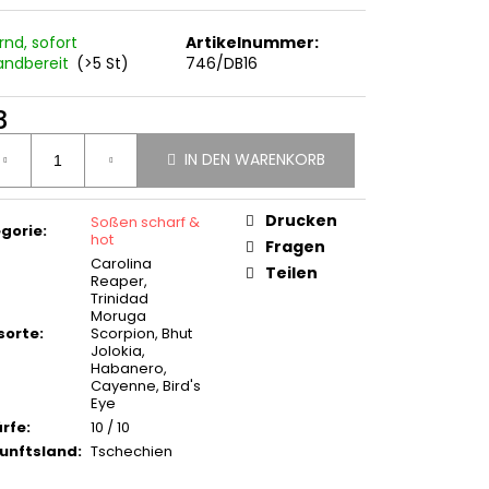
30G)
rnd, sofort
Artikelnummer:
5,50
andbereit
(>5 St)
746/DB16
3
ufspreis:
IN DEN WARENKORB
Drucken
Soßen scharf &
gorie
:
hot
Fragen
Carolina
Teilen
Reaper,
Trinidad
Moruga
isorte
:
Scorpion, Bhut
Jolokia,
Habanero,
Cayenne, Bird's
Eye
rfe
:
10 / 10
unftsland
:
Tschechien