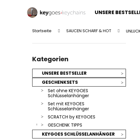
W
Zum
Inhalt
a
UNSERE BESTSELL
springen
Zurück
Zurück
r
zum
zum
e
Startseite
SAUCEN SCHARF & HOT
UNLUCK
n
Einkaufen
Einkaufen
S
k
e
o
Kategorien
i
überspringen
Kategorien
r
t
b
e
UNSERE BESTSELLER
n
GESCHENKSETS
l
Set ohne KEYGOES
e
Schlüsselanhänger
i
Set mit KEYGOES
Schlüsselanhänger
s
SCRATCH by KEYGOES
t
GESCHENK TIPPS
e
KEYGOES SCHLÜSSELANHÄNGER
SILBERNER KEYGOES:CHILI - EDELSTAHL