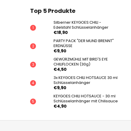
Top 5 Produkte
Silberner KEYGOES:CHILI -
Edelstahl Schlüsselanhänger
€18,90
PARTY PACK "DER MUND BRENNT"
ERDNÜSSE
€9,90
GEWÜRZMÜHLE MIT BIRD'S EYE
CHILIFLOCKEN (30g)
€4,50
3x KEYGOES:CHILI HOTSAUCE 30 ml
Schlüsselanhänger
€9,90
KEYGOES:CHILI HOTSAUCE - 30 ml
Schlüsselanhänger mit Chilisauce
€4,90
F