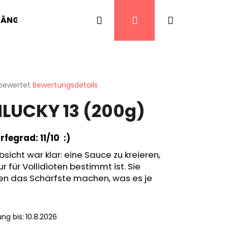
Suchen
Login
Warenkor
HÄNGER
CHILI PFEFFER
SCHARFE LECKEREIE
 bewertet
Bewertungsdetails
chnittliche
LUCKY 13 (200g)
ktbewertung
fegrad: 11/10 :)
n.
bsicht war klar: eine Sauce zu kreieren,
ur für Vollidioten bestimmt ist. Sie
en das Schärfste machen, was es je
ung bis:
10.8.2026
T BIRD'S EYE