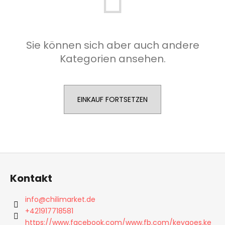
SUCHEN
Sie können sich aber auch andere
Kategorien ansehen.
W
i
EINKAUF FORTSETZEN
r
e
m
p
f
F
e
h
u
Kontakt
l
ß
e
z
info
@
chilimarket.de
n
e
+421917718581
i
https://www.facebook.com/www.fb.com/keygoes.ke