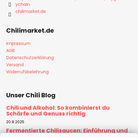
ychain
PARTY
l
PACK
chilimarket.de
e
"DER
MUND
BRENNT"
Chilimarket.de
ERDNÜSSE
€9,90
Impressum
AGB
Datenschutzerklärung
Versand
Widerrufsbelehrung
Unser Chili Blog
Chili und Alkohol: So kombinierst du
Schärfe und Genuss richtig
20.8.2025
Fermentierte Chilisaucen: Einführung und
Rezept für Zuhause