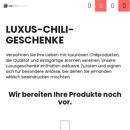
W
Zum
Suchen
Ware
M
Login
Inhalt
a
springen
Zurück
Zurück
r
zum
zum
e
LUXUS-CHILI-
W
n
GESCHENKE
a
k
s
o
s
r
Verwöhnen Sie Ihre Lieben mit luxuriösen Chiliprodukten,
u
die Qualität und einzigartige Aromen vereinen. Unsere
b
Luxusgeschenke enthalten exklusive Zutaten und eignen
c
sich für besondere Anlässe, bei denen Sie jemanden
h
wirklich beeindrucken möchten.
e
n
Wir bereiten Ihre Produkte noch
S
vor.
i
e
?