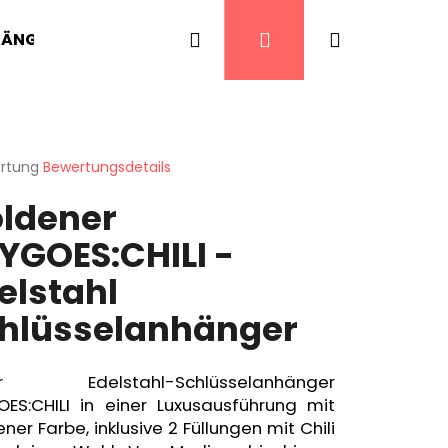
Suchen
Login
Warenkor
HÄNGER
CHILI PFEFFER
SCHARFE LECKEREIE
ertung
Bewertungsdetails
chnittliche
ldener
ktbewertung
YGOES:CHILI -
elstahl
n.
hlüsselanhänger
er Edelstahl-Schlüsselanhänger
OES:CHILI in einer Luxusausführung mit
ner Farbe, inklusive 2 Füllungen mit Chili
LI HOTSAUCE 30 ML