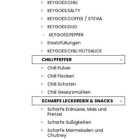
SCHLÜSSELANHÄNGER
KEYGOES:CHILI
€18,90
KEYGOES:SALTY
KEYGOES:COFFEE / STEVIA
KEYGOES:DUO
KEYGOES:PEPPER
Ersatzfüllungen
KEYGOES:CHILI HOTSAUCE
CHILI PFEFFER
Chili Pulver
Chili Flocken
Chili Schoten
Chili Gewürzmühlen
SCHARFE LECKEREIEN & SNACKS
Scharfe Erdnüsse, Mais und
Pretzel
Scharfe Süßigkeiten
Scharfe Marmeladen und
Chutney