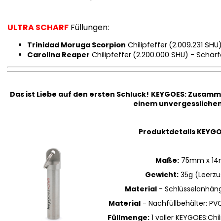
ULTRA SCHARF
Füllungen:
Trinidad Moruga Scorpion
Chilipfeffer
(2.009.231 SHU
Carolina Reaper
Chilipfeffer
(2.200.000 SHU) - Schärf
Das ist Liebe auf den ersten Schluck!
KEYGOES:
Zusammen
einem unvergesslichen 
Produktdetails KEYGO
Maße:
75mm x 1
Gewicht:
35g (Leerzu
Material
- Schlüsselanhänge
Material
- Nachfüllbehälter: PV
Füllmenge:
1 voller KEYGOES:Chili