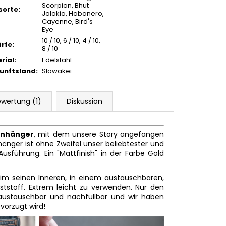
Scorpion, Bhut
isorte
:
Jolokia, Habanero,
Cayenne, Bird's
Eye
10 / 10, 6 / 10, 4 / 10,
rfe
:
8 / 10
rial
:
Edelstahl
unftsland
:
Slowakei
wertung (1)
Diskussion
anhänger
, mit dem unsere Story angefangen
hänger ist ohne Zweifel unser beliebtester und
Ausführung. Ein "Mattfinish" in der Farbe Gold
 im seinen Inneren, in einem austauschbaren,
nststoff. Extrem leicht zu verwenden. Nur den
 austauschbar und nachfüllbar und wir haben
evorzugt wird!