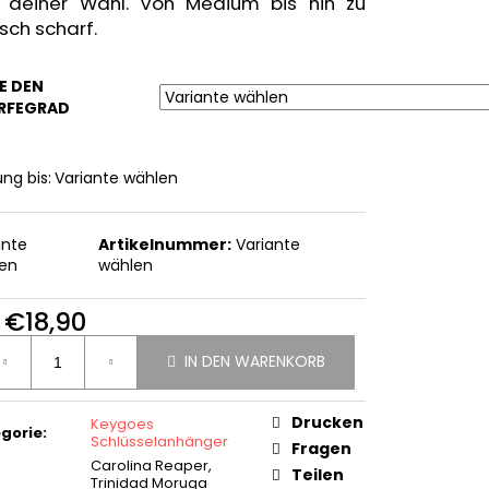
ÄNGER
 deiner Wahl. Von Medium bis hin zu
isch scharf.
E DEN
RFEGRAD
ung bis:
Variante wählen
ante
Artikelnummer:
Variante
en
wählen
b
€18,90
ufspreis:
IN DEN WARENKORB
Drucken
Keygoes
gorie
:
Schlüsselanhänger
Fragen
Carolina Reaper,
Teilen
Trinidad Moruga