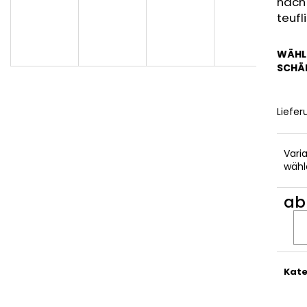
ERDNÜSSE
SCHLÜSSELANH
nach
teufl
€9,90
€9,90
WÄHL
SCHÄ
Liefer
Vari
wähl
a
Verka
Kate