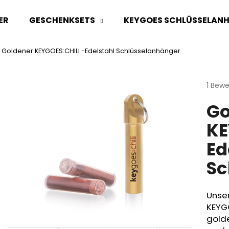
ER
GESCHENKSETS
KEYGOES SCHLÜSSELAN
Goldener KEYGOES:CHILI -Edelstahl Schlüsselanhänger
Was suchen Sie?
Die
1 Bew
durchs
SUCHEN
Go
Produ
ist
KE
5,0
von
Wir empfehlen
Ed
5
Sterne
Sc
Uns
KEYG
golde
PARTY PACK "DER MUND BRENNT"
3X KEYGOES:CHI