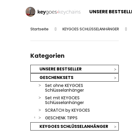
W
Zum
Inhalt
a
UNSERE BESTSELL
springen
Zurück
Zurück
r
zum
zum
e
Startseite
KEYGOES SCHLÜSSELANHÄNGER
n
Einkaufen
Einkaufen
S
k
e
o
Kategorien
i
überspringen
Kategorien
r
t
b
e
UNSERE BESTSELLER
n
GESCHENKSETS
l
Set ohne KEYGOES
e
Schlüsselanhänger
i
Set mit KEYGOES
Schlüsselanhänger
s
SCRATCH by KEYGOES
t
GESCHENK TIPPS
e
KEYGOES SCHLÜSSELANHÄNGER
SILBERNER KEYGOES:CHILI - EDELSTAHL