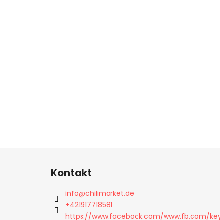
F
u
Kontakt
ß
z
info
@
chilimarket.de
e
+421917718581
i
https://www.facebook.com/www.fb.com/ke