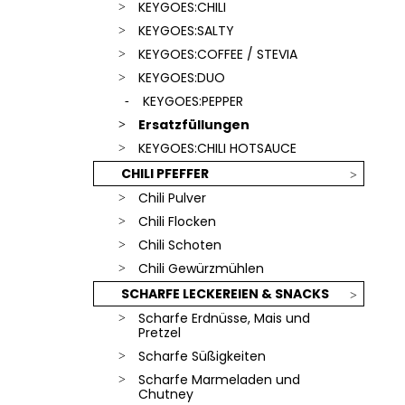
SCHLÜSSELANHÄNGER
KEYGOES:CHILI
€18,90
KEYGOES:SALTY
KEYGOES:COFFEE / STEVIA
KEYGOES:DUO
KEYGOES:PEPPER
Ersatzfüllungen
KEYGOES:CHILI HOTSAUCE
CHILI PFEFFER
Chili Pulver
Chili Flocken
Chili Schoten
Chili Gewürzmühlen
SCHARFE LECKEREIEN & SNACKS
Scharfe Erdnüsse, Mais und
Pretzel
Scharfe Süßigkeiten
Scharfe Marmeladen und
Chutney