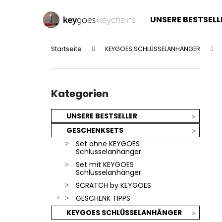
W
Zum
Inhalt
a
UNSERE BESTSELL
springen
Zurück
Zurück
r
zum
zum
e
Startseite
KEYGOES SCHLÜSSELANHÄNGER
n
Einkaufen
Einkaufen
S
k
e
o
Kategorien
i
überspringen
Kategorien
r
t
b
e
UNSERE BESTSELLER
n
GESCHENKSETS
l
Set ohne KEYGOES
e
Schlüsselanhänger
i
Set mit KEYGOES
Schlüsselanhänger
s
SCRATCH by KEYGOES
t
GESCHENK TIPPS
e
KEYGOES SCHLÜSSELANHÄNGER
SILBERNER KEYGOES:CHILI - EDELSTAHL