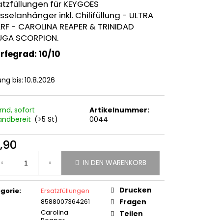
30G)
atzfüllungen für KEYGOES
sselanhänger inkl. Chilifüllung - ULTRA
5,50
RF - CAROLINA REAPER & TRINIDAD
GA SCORPION.
rfegrad: 10/10
ung bis:
10.8.2026
rnd, sofort
Artikelnummer:
andbereit
(>5 St)
0044
,90
ufspreis:
IN DEN WARENKORB
Drucken
gorie
:
Ersatzfüllungen
8588007364261
Fragen
Carolina
Teilen