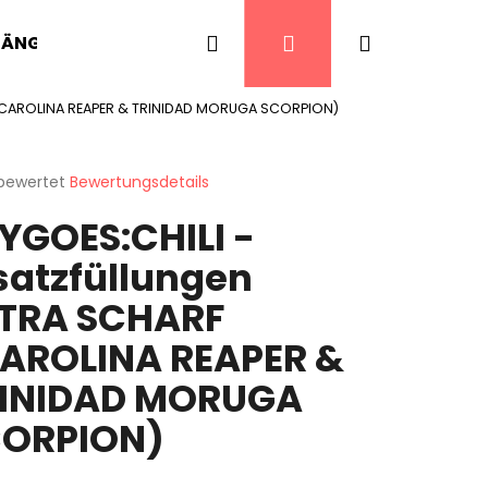
Suchen
Login
Warenkor
HÄNGER
CHILI PFEFFER
SCHARFE LECKEREIE
F (CAROLINA REAPER & TRINIDAD MORUGA SCORPION)
 bewertet
Bewertungsdetails
chnittliche
YGOES:CHILI -
ktbewertung
satzfüllungen
TRA SCHARF
n.
AROLINA REAPER &
INIDAD MORUGA
ORPION)
T BIRD'S EYE