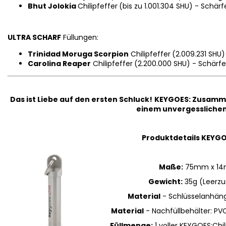
Bhut Jolokia
Chilipfeffer
(bis zu 1.001.304 SHU) - Schärf
ULTRA SCHARF
Füllungen:
Trinidad Moruga Scorpion
Chilipfeffer
(2.009.231 SHU)
Carolina Reaper
Chilipfeffer
(2.200.000 SHU) - Schärfe
Das ist Liebe auf den ersten Schluck!
KEYGOES:
Zusammen
einem unvergesslichen 
Produktdetails KEYGO
Maße:
75mm x 1
Gewicht:
35g (Leerzu
Material
- Schlüsselanhänge
Material
- Nachfüllbehälter: PV
Füllmenge:
1 voller KEYGOES:Chili