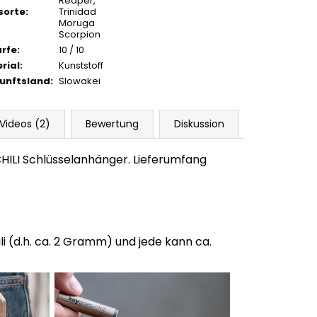
Reaper,
isorte
:
Trinidad
Moruga
Scorpion
rfe
:
10 / 10
rial
:
Kunststoff
unftsland
:
Slowakei
Videos (2)
Bewertung
Diskussion
HILI Schlüsselanhänger. Lieferumfang
i (d.h. ca. 2 Gramm) und jede kann ca.