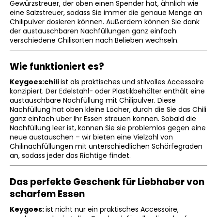
Gewürzstreuer, der oben einen Spender hat, ähnlich wie
CHILI
eine Salzstreuer, sodass Sie immer die genaue Menge an
GESCHENKBOX
Chilipulver dosieren können. Außerdem können Sie dank
MIT
der austauschbaren Nachfüllungen ganz einfach
EINEM
KEYGOES
verschiedene Chilisorten nach Belieben wechseln.
SCHLÜSSELANHÄNGER
€30,90
Wie funktioniert es?
Keygoes:chili
ist als praktisches und stilvolles Accessoire
konzipiert. Der Edelstahl- oder Plastikbehälter enthält eine
austauschbare Nachfüllung mit Chilipulver. Diese
Nachfüllung hat oben kleine Löcher, durch die Sie das Chili
ganz einfach über Ihr Essen streuen können. Sobald die
Nachfüllung leer ist, können Sie sie problemlos gegen eine
neue austauschen – wir bieten eine Vielzahl von
Chilinachfüllungen mit unterschiedlichen Schärfegraden
an, sodass jeder das Richtige findet.
Das perfekte Geschenk für Liebhaber von
scharfem Essen
Keygoes:
ist nicht nur ein praktisches Accessoire,