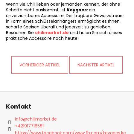
Wenn Sie Chili lieben oder jemanden kennen, der ohne
Schärfe nicht auskommt, ist
Keygoes:
ein
unverzichtbares Accessoire. Der tragbare Gewürzstreuer
in Form eines Schlüsselanhängers ermöglicht es Ihnen,
scharfe Speisen überall und jederzeit zu genießen.
Besuchen Sie
chilimarket
.de
und holen Sie sich dieses
praktische Accessoire noch heute!
VORHERIGER ARTIKEL
NÄCHSTER ARTIKEL
F
u
Kontakt
ß
z
info
@
chilimarket.de
e
+421917718581
i
https://www.facebook.com/www.fb.com/keygoes.ke