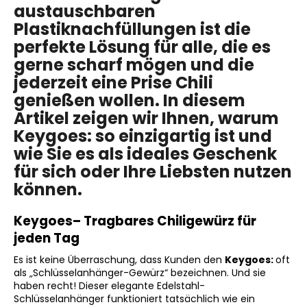
austauschbaren
Plastiknachfüllungen ist die
perfekte Lösung für alle, die es
SUCHEN
gerne scharf mögen und die
jederzeit eine Prise Chili
genießen wollen. In diesem
W
Artikel zeigen wir Ihnen, warum
i
Keygoes:
so einzigartig ist und
r
wie Sie es als ideales Geschenk
e
für sich oder Ihre Liebsten nutzen
m
p
können.
f
e
Keygoes
– Tragbares Chiligewürz für
h
jeden Tag
l
e
Es ist keine Überraschung, dass Kunden den
Keygoes:
oft
als „Schlüsselanhänger-Gewürz“ bezeichnen. Und sie
n
haben recht! Dieser elegante Edelstahl-
Schlüsselanhänger funktioniert tatsächlich wie ein