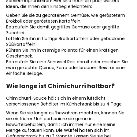
Serviermöglichkeiten! Hier sind noch ein paar weitere
Ideen, die Ihnen den Einstieg erleichtern:
Geben Sie sie zu gebratenem Gemüse, wie geröstetem
Brokkoli oder gerösteten Kartoffeln.
Beträufeln Sie damit gegrilltes Gemüse oder gegrillte
Zucchini.
Löffeln Sie ihn in fluffige Bratkartoffeln oder gebackene
Süßkartoffeln.
Rühren Sie ihn in cremige Polenta für einen kräftigen
Geschmack.
Beträufeln Sie eine Schüssel Reis damit oder mischen Sie
es in gekochte Quinoa, Farro oder braunen Reis für eine
einfache Beilage.
Wie lange ist Chimichurri haltbar?
Chimichurri-Sauce hält sich in einem luftdicht
verschlossenen Behälter im Kühlschrank bis zu 4 Tage.
Wenn Sie sie länger aufbewahren möchten, können Sie
sie einfrieren! Ich portioniere sie gerne in
Eiswürfelbehältern, damit ich immer nur eine kleine
Menge auftauen kann. Die Würfel halten sich im
Gefrierschrank bis zu 3 Monate. Lassen Sie sie bei