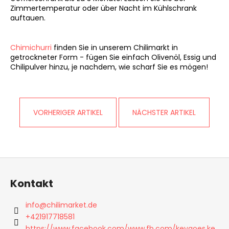
Zimmertemperatur oder über Nacht im Kühlschrank
auftauen.
Chimichurri
finden Sie in unserem Chilimarkt in
getrockneter Form - fügen Sie einfach Olivenöl, Essig und
Chilipulver hinzu, je nachdem, wie scharf Sie es mögen!
VORHERIGER ARTIKEL
NÄCHSTER ARTIKEL
F
u
Kontakt
ß
z
info
@
chilimarket.de
e
+421917718581
https://www.facebook.com/www.fb.com/keygoes.ke