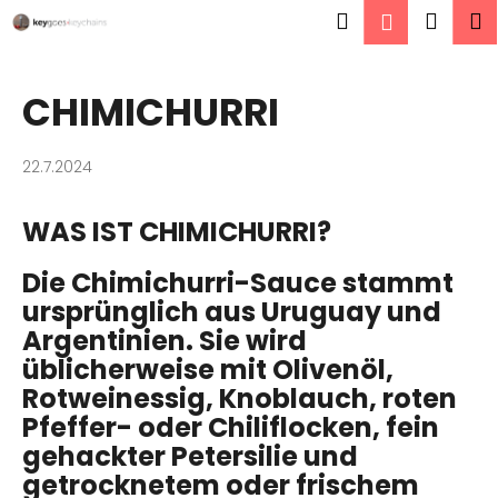
W
Zum
Suchen
Ware
M
Login
Inhalt
a
springen
Zurück
Zurück
r
zum
zum
e
CHIMICHURRI
W
n
a
k
22.7.2024
s
o
s
r
WAS IST CHIMICHURRI?
u
b
c
Die Chimichurri-Sauce stammt
h
ursprünglich aus Uruguay und
e
Argentinien. Sie wird
n
üblicherweise mit Olivenöl,
S
Rotweinessig, Knoblauch, roten
i
Pfeffer- oder Chiliflocken, fein
e
gehackter Petersilie und
?
getrocknetem oder frischem