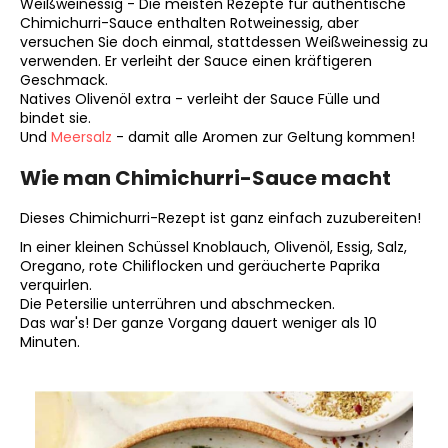
Weißweinessig - Die meisten Rezepte für authentische
SILBERNER
Chimichurri-Sauce enthalten Rotweinessig, aber
KEYGOES:CHILI
versuchen Sie doch einmal, stattdessen Weißweinessig zu
-
verwenden. Er verleiht der Sauce einen kräftigeren
EDELSTAHL
Geschmack.
SCHLÜSSELANHÄNGER
Natives Olivenöl extra - verleiht der Sauce Fülle und
€18,90
bindet sie.
Und
Meersalz
- damit alle Aromen zur Geltung kommen!
Wie man Chimichurri-Sauce macht
Dieses Chimichurri-Rezept ist ganz einfach zuzubereiten!
In einer kleinen Schüssel Knoblauch, Olivenöl, Essig, Salz,
Oregano, rote Chiliflocken und geräucherte Paprika
verquirlen.
Die Petersilie unterrühren und abschmecken.
Das war's! Der ganze Vorgang dauert weniger als 10
Minuten.