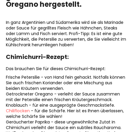
Oregano hergestellt.
SUCHEN
In ganz Argentinien und Südamerika wird sie als Marinade
oder Sauce für gegrilltes Fleisch wie Hähnchen, Steaks
oder Lamm und Fisch serviert. Profi-Tipp: Es ist eine gute
Möglichkeit, die Petersilie zu verwerten, die Sie vielleicht im
Kühlschrank herumliegen haben!
W
i
Chimichurri-Rezept:
r
e
Das brauchen Sie für dieses Chimichurri-Rezept:
m
Frische Petersilie - von Hand fein gehackt. Notfalls können
p
Sie auch frischen Koriander oder eine Mischung aus
f
beiden Kräutern verwenden.
e
Getrockneter Oregano - verleiht der Sauce zusammen
h
mit der Petersilie einen frischen Kräutergeschmack.
l
Knoblauch - für eine ausgeprägte Geschmackstiefe.
Chiliflocken
- für die Schärfe. Hier ist es Ihnen überlassen,
e
welche Schärfe Sie wählen!
n
Geräucherter Paprika - diese ungewöhnliche Zutat in
Chimichurri verleiht der Sauce ein subtiles Raucharoma.