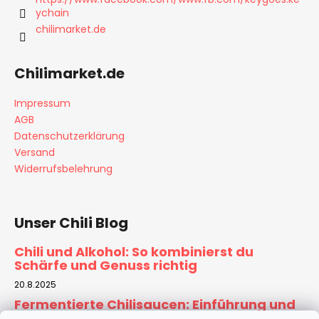
i
ychain
l
chilimarket.de
e
Chilimarket.de
Impressum
AGB
Datenschutzerklärung
Versand
Widerrufsbelehrung
Unser Chili Blog
Chili und Alkohol: So kombinierst du
Schärfe und Genuss richtig
20.8.2025
Fermentierte Chilisaucen: Einführung und
Rezept für Zuhause