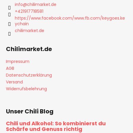
z
info
@
chilimarket.de
e
+421917718581
i
https://www.facebook.com/www.fb.com/keygoes.ke
ychain
l
chilimarket.de
e
Chilimarket.de
Impressum
AGB
Datenschutzerklärung
Versand
Widerrufsbelehrung
Unser Chili Blog
Chili und Alkohol: So kombinierst du
Schärfe und Genuss richtig