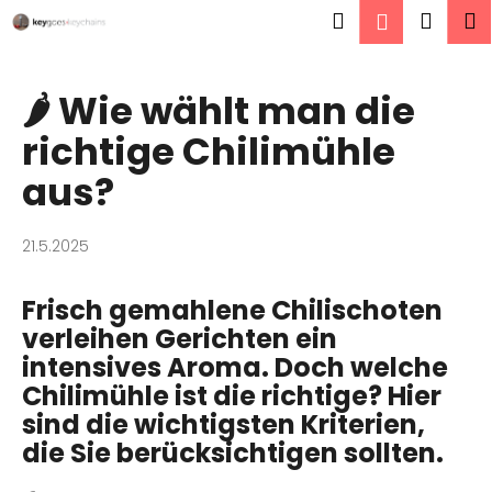
W
Zum
Suchen
Ware
M
Login
Inhalt
a
springen
Zurück
Zurück
r
zum
zum
e
🌶️ Wie wählt man die
W
n
richtige Chilimühle
a
k
s
aus?
o
s
r
u
b
21.5.2025
c
h
Frisch gemahlene Chilischoten
e
verleihen Gerichten ein
n
intensives Aroma. Doch welche
S
Chilimühle ist die richtige? Hier
i
sind die wichtigsten Kriterien,
e
die Sie berücksichtigen sollten.
?