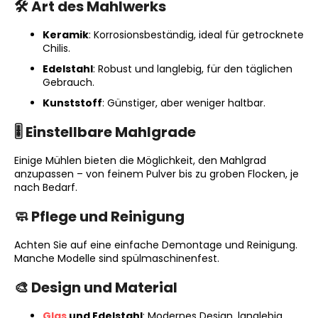
🛠️ Art des Mahlwerks
Keramik
: Korrosionsbeständig, ideal für getrocknete
Chilis.
SUCHEN
Edelstahl
: Robust und langlebig, für den täglichen
Gebrauch.
Kunststoff
: Günstiger, aber weniger haltbar.
W
i
🎚️ Einstellbare Mahlgrade
r
e
Einige Mühlen bieten die Möglichkeit, den Mahlgrad
anzupassen – von feinem Pulver bis zu groben Flocken, je
m
nach Bedarf.
p
f
🧼 Pflege und Reinigung
e
h
Achten Sie auf eine einfache Demontage und Reinigung.
l
Manche Modelle sind spülmaschinenfest.
e
n
🎨 Design und Material
Glas
und Edelstahl
: Modernes Design, langlebig.