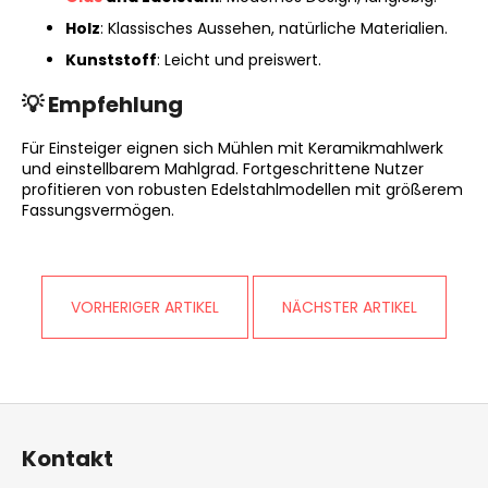
PARTY
Holz
: Klassisches Aussehen, natürliche Materialien.
PACK
"DER
Kunststoff
: Leicht und preiswert.
MUND
BRENNT"
💡 Empfehlung
ERDNÜSSE
€9,90
Für Einsteiger eignen sich Mühlen mit Keramikmahlwerk
und einstellbarem Mahlgrad. Fortgeschrittene Nutzer
profitieren von robusten Edelstahlmodellen mit größerem
Fassungsvermögen.
VORHERIGER ARTIKEL
NÄCHSTER ARTIKEL
F
u
Kontakt
ß