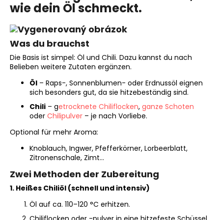
wie dein Öl schmeckt.
SUCHEN
Was du brauchst
Die Basis ist simpel: Öl und Chili. Dazu kannst du nach
Belieben weitere Zutaten ergänzen.
W
Öl
– Raps-, Sonnenblumen- oder Erdnussöl eignen
i
sich besonders gut, da sie hitzebeständig sind.
r
Chili
– g
etrocknete Chiliflocken
,
ganze Schoten
e
oder
Chilipulver
– je nach Vorliebe.
m
p
Optional für mehr Aroma:
f
Knoblauch, Ingwer, Pfefferkörner, Lorbeerblatt,
e
Zitronenschale, Zimt...
h
Zwei Methoden der Zubereitung
l
e
1. Heißes Chiliöl (schnell und intensiv)
n
Öl auf ca. 110–120 °C erhitzen.
Chiliflocken oder -pulver in eine hitzefeste Schüssel