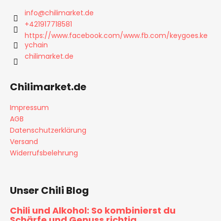
z
info
@
chilimarket.de
e
+421917718581
i
https://www.facebook.com/www.fb.com/keygoes.ke
ychain
l
chilimarket.de
e
Chilimarket.de
Impressum
AGB
Datenschutzerklärung
Versand
Widerrufsbelehrung
Unser Chili Blog
Chili und Alkohol: So kombinierst du
Schärfe und Genuss richtig