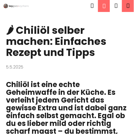
W
Zum
Suchen
Ware
M
Login
Inhalt
a
springen
Zurück
Zurück
r
zum
zum
e
🌶️ Chiliöl selber
W
n
machen: Einfaches
a
k
s
Rezept und Tipps
o
s
r
u
b
5.5.2025
c
h
Chiliöl ist eine echte
e
Geheimwaffe in der Küche. Es
n
verleiht jedem Gericht das
S
gewisse Extra und ist dabei ganz
i
einfach selbst gemacht. Egal ob
e
du es lieber mild oder richtig
?
scharf magst – du bestimmst,