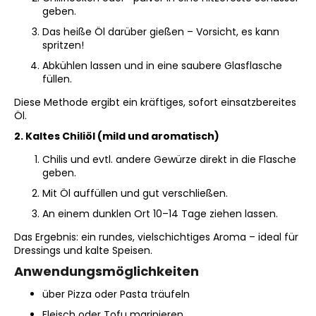
3X
geben.
KEYGOES:CHILI
Das heiße Öl darüber gießen – Vorsicht, es kann
HOTSAUCE
spritzen!
30
ML
Abkühlen lassen und in eine saubere Glasflasche
SCHLÜSSELANHÄNGER
füllen.
€9,90
Diese Methode ergibt ein kräftiges, sofort einsatzbereites
Öl.
2. Kaltes Chiliöl (mild und aromatisch)
Chilis und evtl. andere Gewürze direkt in die Flasche
geben.
Mit Öl auffüllen und gut verschließen.
An einem dunklen Ort 10–14 Tage ziehen lassen.
Das Ergebnis: ein rundes, vielschichtiges Aroma – ideal für
Dressings und kalte Speisen.
Anwendungsmöglichkeiten
über Pizza oder Pasta träufeln
Fleisch oder Tofu marinieren