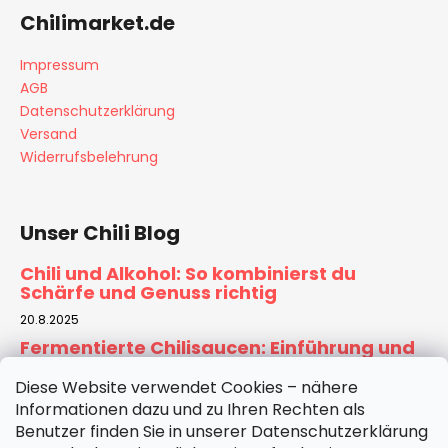
Chilimarket.de
Impressum
AGB
Datenschutzerklärung
Versand
Widerrufsbelehrung
Unser Chili Blog
Chili und Alkohol: So kombinierst du
Schärfe und Genuss richtig
20.8.2025
Fermentierte Chilisaucen: Einführung und
Rezept für Zuhause
Diese Website verwendet Cookies – nähere
6.8.2025
Informationen dazu und zu Ihren Rechten als
Tomatensauce selber machen:
Benutzer finden Sie in unserer Datenschutzerklärung
Hausgemachte Basis für Pizza & Pasta