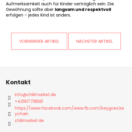
Aufmerksamkeit auch für Kinder verträglich sein. Die
Gewöhnung sollte aber
langsam und respektvoll
erfolgen – jedes Kind ist anders.
VORHERIGER ARTIKEL
NÄCHSTER ARTIKEL
F
u
Kontakt
ß
z
info
@
chilimarket.de
e
+421917718581
i
https://www.facebook.com/www.fb.com/keygoes.ke
ychain
l
chilimarket.de
e