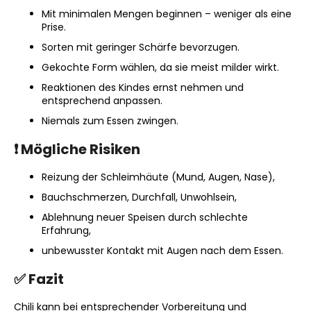
KEYGOES:CHILI
Mit minimalen Mengen beginnen – weniger als eine
HOTSAUCE
Prise.
-
30
Sorten mit geringer Schärfe bevorzugen.
ML
Gekochte Form wählen, da sie meist milder wirkt.
SCHLÜSSELANHÄNGER
MIT
Reaktionen des Kindes ernst nehmen und
CHILISAUCE
entsprechend anpassen.
€4,90
Niemals zum Essen zwingen.
❗ Mögliche Risiken
Reizung der Schleimhäute (Mund, Augen, Nase),
Bauchschmerzen, Durchfall, Unwohlsein,
Ablehnung neuer Speisen durch schlechte
Erfahrung,
unbewusster Kontakt mit Augen nach dem Essen.
✅ Fazit
Chili kann bei entsprechender Vorbereitung und