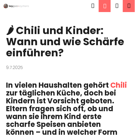
W
Zum
Suchen
Ware
M
Login
Inhalt
a
springen
Zurück
Zurück
r
zum
zum
e
🌶️ Chili und Kinder:
W
n
Wann und wie Schärfe
a
k
s
einführen?
o
s
r
u
b
9.7.2025
c
h
In vielen Haushalten gehört
Chili
e
zur täglichen Küche, doch bei
n
Kindern ist Vorsicht geboten.
S
Eltern fragen sich oft, ob und
i
wann sie ihrem Kind erste
e
scharfe Speisen anbieten
?
können – und in welcher Form