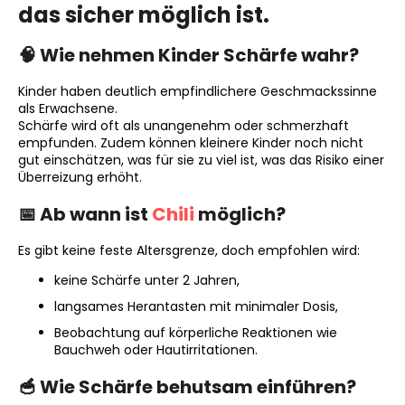
das sicher möglich ist.
🧠 Wie nehmen Kinder Schärfe wahr?
SUCHEN
Kinder haben deutlich empfindlichere Geschmackssinne
als Erwachsene.
Schärfe wird oft als unangenehm oder schmerzhaft
empfunden. Zudem können kleinere Kinder noch nicht
W
gut einschätzen, was für sie zu viel ist, was das Risiko einer
i
Überreizung erhöht.
r
e
📅 Ab wann ist
Chili
möglich?
m
p
Es gibt keine feste Altersgrenze, doch empfohlen wird:
f
keine Schärfe unter 2 Jahren,
e
h
langsames Herantasten mit minimaler Dosis,
l
Beobachtung auf körperliche Reaktionen wie
e
Bauchweh oder Hautirritationen.
n
🥣 Wie Schärfe behutsam einführen?