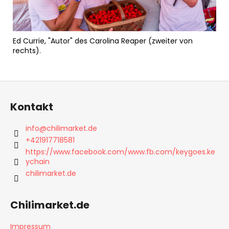
Ed Currie, "Autor" des Carolina Reaper (zweiter von
rechts).
F
u
Kontakt
ß
z
info
@
chilimarket.de
e
+421917718581
i
https://www.facebook.com/www.fb.com/keygoes.ke
ychain
l
chilimarket.de
e
Chilimarket.de
Impressum