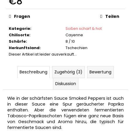
€8
CHILI
Verkaufspreis:
GESCHENKBOX
MIT
Fragen
Teilen
EINEM
KEYGOES
Kategorie
:
Soßen scharf & hot
SCHLÜSSELANHÄNGER
Chilisorte
:
Cayenne
€30,90
Schärfe
:
8 / 10
Herkunftsland
:
Tschechien
Dieser Artikel ist leider ausverkauft…
Beschreibung
Zugehörig (3)
Bewertung
Diskussion
Wie in der schärfsten Sauce Smoked Peppers ist auch
in dieser Sauce eine Spur geräucherter Paprika
enthalten. Aber die verwendeten fermentierten
Tabasco-Paprikaschoten fügen eine ganz neue Basis
von Geschmack und Aroma hinzu, die typisch für
fermentierte Saucen sind.