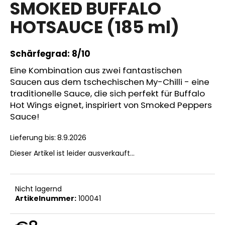
SMOKED BUFFALO
Produktbewertung
ist
HOTSAUCE (185 ml)
0,0
von
SUCHEN
5
Sternen.
Schärfegrad: 8/10
Eine Kombination aus zwei fantastischen
W
Saucen aus dem tschechischen My-Chilli - eine
i
traditionelle Sauce, die sich perfekt für Buffalo
r
Hot Wings eignet, inspiriert von Smoked Peppers
e
Sauce!
m
p
Lieferung bis:
8.9.2026
f
Dieser Artikel ist leider ausverkauft…
e
h
l
Nicht lagernd
e
Artikelnummer:
100041
n