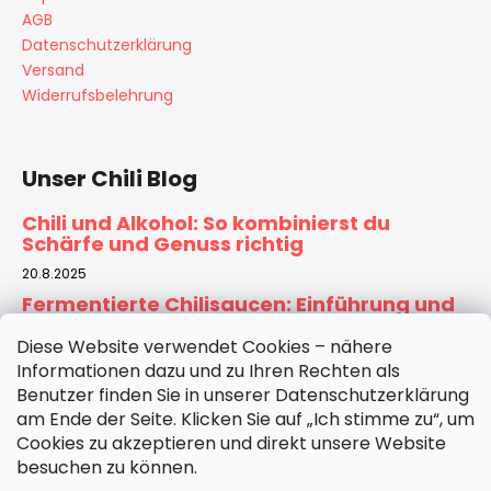
AGB
Datenschutzerklärung
Versand
Widerrufsbelehrung
Unser Chili Blog
Chili und Alkohol: So kombinierst du
Schärfe und Genuss richtig
20.8.2025
Fermentierte Chilisaucen: Einführung und
Rezept für Zuhause
Diese Website verwendet Cookies – nähere
6.8.2025
Informationen dazu und zu Ihren Rechten als
Tomatensauce selber machen:
Benutzer finden Sie in unserer Datenschutzerklärung
Hausgemachte Basis für Pizza & Pasta
am Ende der Seite. Klicken Sie auf „Ich stimme zu“, um
30.7.2025
Cookies zu akzeptieren und direkt unsere Website
besuchen zu können.
ARCHIV