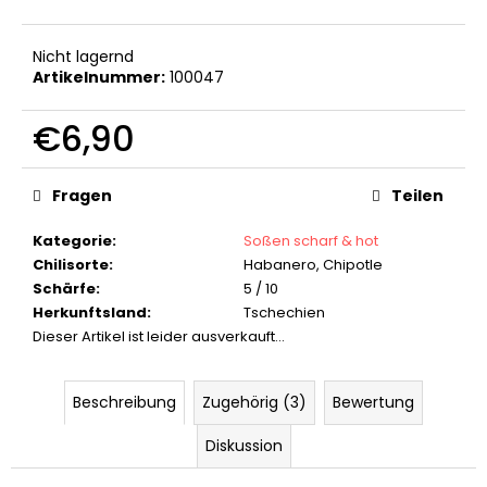
KEYGOES:PEPPER
SCHLÜSSELANHÄNGER
Nicht lagernd
€19,90
Artikelnummer:
100047
€6,90
Verkaufspreis:
Fragen
Teilen
Kategorie
:
Soßen scharf & hot
Chilisorte
:
Habanero, Chipotle
Schärfe
:
5 / 10
Herkunftsland
:
Tschechien
Dieser Artikel ist leider ausverkauft…
Beschreibung
Zugehörig (3)
Bewertung
Diskussion