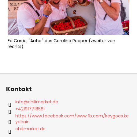
Ed Currie, "Autor" des Carolina Reaper (zweiter von
rechts).
F
u
Kontakt
ß
z
info
@
chilimarket.de
e
+421917718581
i
https://www.facebook.com/www.fb.com/keygoes.ke
ychain
l
chilimarket.de
e