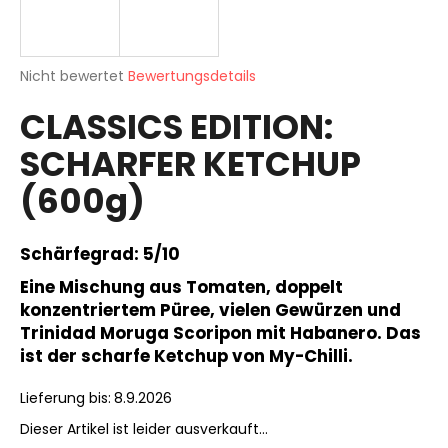
Die
SUCHEN
Nicht bewertet
Bewertungsdetails
durchschnittliche
CLASSICS EDITION:
Produktbewertung
ist
SCHARFER KETCHUP
0,0
W
von
i
(600g)
5
r
Sternen.
e
m
Schärfegrad:
5/10
p
Eine Mischung aus Tomaten, doppelt
f
konzentriertem Püree, vielen Gewürzen und
e
Trinidad Moruga Scoripon mit Habanero. Das
h
ist der scharfe Ketchup von My-Chilli.
l
e
Lieferung bis:
8.9.2026
n
Dieser Artikel ist leider ausverkauft…