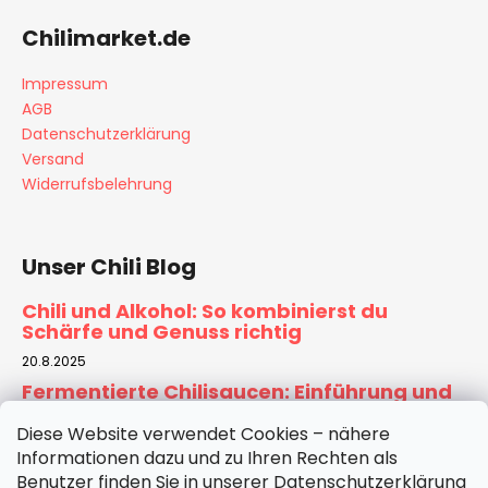
Chilimarket.de
Impressum
AGB
Datenschutzerklärung
Versand
Widerrufsbelehrung
Unser Chili Blog
Chili und Alkohol: So kombinierst du
Schärfe und Genuss richtig
20.8.2025
Fermentierte Chilisaucen: Einführung und
Rezept für Zuhause
Diese Website verwendet Cookies – nähere
6.8.2025
Informationen dazu und zu Ihren Rechten als
Tomatensauce selber machen:
Benutzer finden Sie in unserer Datenschutzerklärung