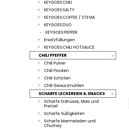
SCHLÜSSELANHÄNGER
KEYGOES:CHILI
€18,90
KEYGOES:SALTY
KEYGOES:COFFEE / STEVIA
KEYGOES:DUO
KEYGOES:PEPPER
Ersatzfüllungen
KEYGOES:CHILI HOTSAUCE
CHILI PFEFFER
Chili Pulver
Chili Flocken
Chili Schoten
Chili Gewürzmühlen
SCHARFE LECKEREIEN & SNACKS
Scharfe Erdnüsse, Mais und
Pretzel
Scharfe Süßigkeiten
Scharfe Marmeladen und
Chutney