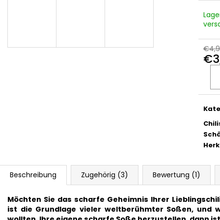
ERDNÜSSE
CHILIFLOCKEN (
€9,90
€4,50
Lage
Ursprünglich:
€
vers
€4,
€3
Verka
Kate
Chil
Schä
Herk
Beschreibung
Zugehörig (3)
Bewertung (1)
Möchten Sie das scharfe Geheimnis Ihrer Lieblingschi
ist die Grundlage vieler weltberühmter Soßen, und
wollten, Ihre eigene scharfe Soße herzustellen, dann ist