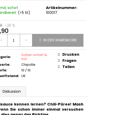
30G)
rnd, sofort
Artikelnummer:
5,50
andbereit
(>5 St)
100017
90
–20 %
,90
ufspreis:
IN DEN WARENKORB
Drucken
Soßen scharf &
gorie
:
hot
Fragen
isorte
:
Chipotle
Teilen
rfe
:
10 / 10
unftsland
:
UK
Diskussion
lisauce kennen lernen? Chili-Püree! Mash
 wenn Sie schon immer einmal versuchen
 dies genau das Richtige.