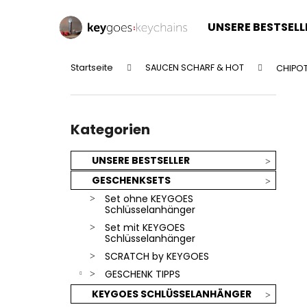
W
Zum
Inhalt
a
UNSERE BESTSELL
springen
Zurück
Zurück
r
zum
zum
e
Startseite
SAUCEN SCHARF & HOT
CHIPOT
n
Einkaufen
Einkaufen
S
k
e
o
Kategorien
i
überspringen
Kategorien
r
t
b
e
UNSERE BESTSELLER
n
GESCHENKSETS
l
Set ohne KEYGOES
e
Schlüsselanhänger
i
Set mit KEYGOES
Schlüsselanhänger
s
SCRATCH by KEYGOES
t
GESCHENK TIPPS
e
KEYGOES SCHLÜSSELANHÄNGER
SILBERNER KEYGOES:CHILI - EDELSTAHL