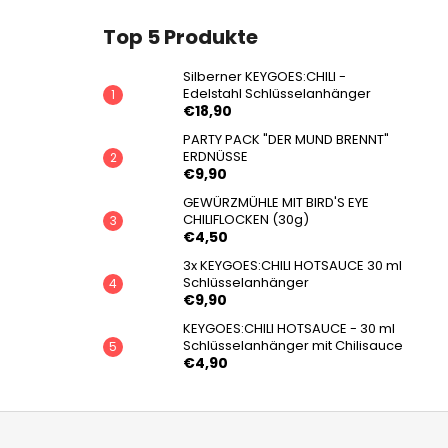
Top 5 Produkte
Silberner KEYGOES:CHILI -
Edelstahl Schlüsselanhänger
€18,90
PARTY PACK "DER MUND BRENNT"
ERDNÜSSE
€9,90
GEWÜRZMÜHLE MIT BIRD'S EYE
CHILIFLOCKEN (30g)
€4,50
3x KEYGOES:CHILI HOTSAUCE 30 ml
Schlüsselanhänger
€9,90
KEYGOES:CHILI HOTSAUCE - 30 ml
Schlüsselanhänger mit Chilisauce
€4,90
F