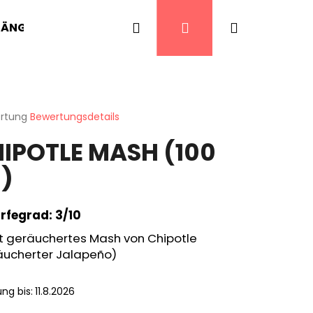
Suchen
Login
Warenkor
HÄNGER
CHILI PFEFFER
SCHARFE LECKEREIE
ertung
Bewertungsdetails
chnittliche
IPOTLE MASH (100
ktbewertung
)
n.
rfegrad: 3/10
ht geräuchertes Mash von Chipotle
äucherter Jalapeño)
ung bis:
11.8.2026
T BIRD'S EYE