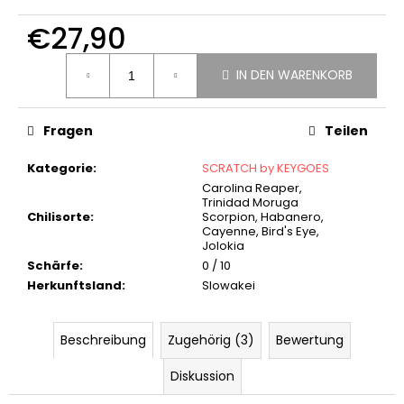
SILBERNER
€27,90
KEYGOES:CHILI
-
EDELSTAHL
Verkaufspreis:
SCHLÜSSELANHÄNGER
IN DEN WARENKORB
€18,90
Fragen
Teilen
Kategorie
:
SCRATCH by KEYGOES
Carolina Reaper,
Trinidad Moruga
Chilisorte
:
Scorpion, Habanero,
Cayenne, Bird's Eye,
Jolokia
Schärfe
:
0 / 10
Herkunftsland
:
Slowakei
Beschreibung
Zugehörig (3)
Bewertung
Diskussion