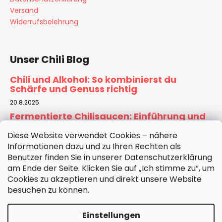
Versand
Widerrufsbelehrung
Unser Chili Blog
Chili und Alkohol: So kombinierst du
Schärfe und Genuss richtig
20.8.2025
Fermentierte Chilisaucen: Einführung und
Rezept für Zuhause
Diese Website verwendet Cookies – nähere
6.8.2025
Informationen dazu und zu Ihren Rechten als
Tomatensauce selber machen:
Benutzer finden Sie in unserer Datenschutzerklärung
Hausgemachte Basis für Pizza & Pasta
am Ende der Seite. Klicken Sie auf „Ich stimme zu“, um
30.7.2025
Cookies zu akzeptieren und direkt unsere Website
besuchen zu können.
ARCHIV
Einstellungen