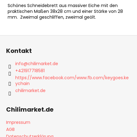
Schönes Schneidebrett aus massiver Eiche mit den
praktischen Maßen 38x28 cm und einer Stärke von 28
mm. Zweimal geschliffen, zweimal geölt.
F
u
Kontakt
ß
z
info
@
chilimarket.de
e
+421917718581
i
https://www.facebook.com/www.fb.com/keygoes.ke
ychain
l
chilimarket.de
e
Chilimarket.de
Impressum
AGB
Datenschutzerklärung