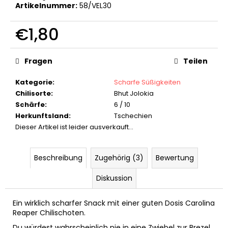
Artikelnummer:
58/VEL30
SILBERNER
KEYGOES:CHILI
-
€1,80
EDELSTAHL
SCHLÜSSELANHÄNGER
Verkaufspreis:
€18,90
Fragen
Teilen
Kategorie
:
Scharfe Süßigkeiten
Chilisorte
:
Bhut Jolokia
Schärfe
:
6 / 10
Herkunftsland
:
Tschechien
Dieser Artikel ist leider ausverkauft…
Beschreibung
Zugehörig (3)
Bewertung
Diskussion
Ein wirklich scharfer Snack mit einer guten Dosis Carolina
Reaper Chilischoten.
Du würdest wahrscheinlich nie in eine Zwiebel zur Brezel