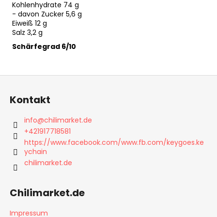
Kohlenhydrate 74 g
- davon Zucker 5,6 g
Eiweiß 12 g
Salz 3,2 g
Schärfegrad 6/10
F
u
Kontakt
ß
z
info
@
chilimarket.de
e
+421917718581
i
https://www.facebook.com/www.fb.com/keygoes.ke
ychain
l
chilimarket.de
e
Chilimarket.de
Impressum