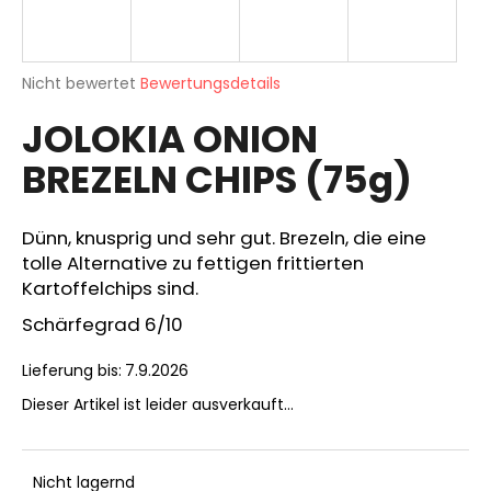
Die
SUCHEN
Nicht bewertet
Bewertungsdetails
durchschnittliche
JOLOKIA ONION
Produktbewertung
ist
BREZELN CHIPS (75g)
0,0
W
von
i
5
r
Sternen.
Dünn, knusprig und sehr gut. Brezeln, die eine
e
tolle Alternative zu fettigen frittierten
m
Kartoffelchips sind.
p
f
Schärfegrad 6/10
e
h
Lieferung bis:
7.9.2026
l
Dieser Artikel ist leider ausverkauft…
e
n
Nicht lagernd