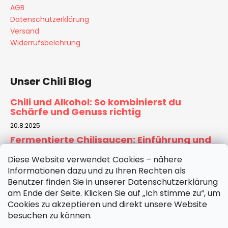
AGB
Datenschutzerklärung
Versand
Widerrufsbelehrung
Unser Chili Blog
Chili und Alkohol: So kombinierst du
Schärfe und Genuss richtig
20.8.2025
Fermentierte Chilisaucen: Einführung und
Rezept für Zuhause
Diese Website verwendet Cookies – nähere
6.8.2025
Informationen dazu und zu Ihren Rechten als
Tomatensauce selber machen:
Benutzer finden Sie in unserer Datenschutzerklärung
Hausgemachte Basis für Pizza & Pasta
am Ende der Seite. Klicken Sie auf „Ich stimme zu“, um
30.7.2025
Cookies zu akzeptieren und direkt unsere Website
besuchen zu können.
ARCHIV