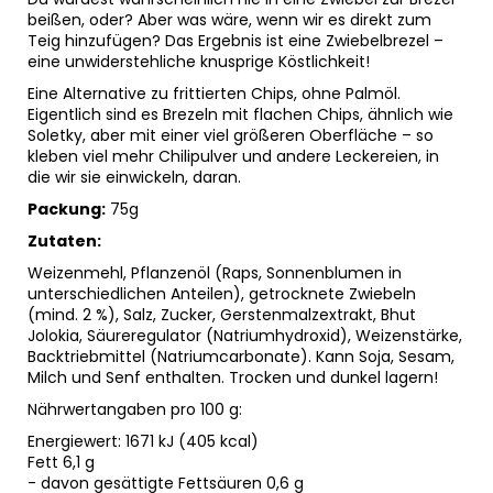
beißen, oder? Aber was wäre, wenn wir es direkt zum
Teig hinzufügen? Das Ergebnis ist eine Zwiebelbrezel –
eine unwiderstehliche knusprige Köstlichkeit!
Eine Alternative zu frittierten Chips, ohne Palmöl.
Eigentlich sind es Brezeln mit flachen Chips, ähnlich wie
Soletky, aber mit einer viel größeren Oberfläche – so
kleben viel mehr Chilipulver und andere Leckereien, in
die wir sie einwickeln, daran.
Packung:
75g
Zutaten:
Weizenmehl, Pflanzenöl (Raps, Sonnenblumen in
unterschiedlichen Anteilen), getrocknete Zwiebeln
(mind. 2 %), Salz, Zucker, Gerstenmalzextrakt, Bhut
Jolokia, Säureregulator (Natriumhydroxid), Weizenstärke,
Backtriebmittel (Natriumcarbonate). Kann Soja, Sesam,
Milch und Senf enthalten. Trocken und dunkel lagern!
Nährwertangaben pro 100 g:
Energiewert: 1671 kJ (405 kcal)
Fett 6,1 g
- davon gesättigte Fettsäuren 0,6 g