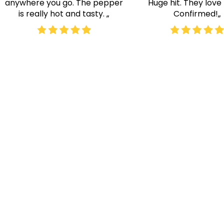
ERDNÜSSE
SCHLÜSSELANH
anywhere you go. The pepper
Huge hit. They love
is really hot and tasty. „
Confirmed!„
€9,90
€9,90