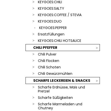
SCHLÜSSELANHÄNGER
KEYGOES:CHILI
€18,90
KEYGOES:SALTY
KEYGOES:COFFEE / STEVIA
KEYGOES:DUO
KEYGOES:PEPPER
Ersatzfüllungen
KEYGOES:CHILI HOTSAUCE
CHILI PFEFFER
Chili Pulver
Chili Flocken
Chili Schoten
Chili Gewürzmühlen
SCHARFE LECKEREIEN & SNACKS
Scharfe Erdnüsse, Mais und
Pretzel
Scharfe Süßigkeiten
Scharfe Marmeladen und
Chutney