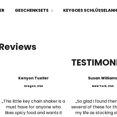
ER
GESCHENKSETS
KEYGOES SCHLÜSSELAN
Was suchen Sie?
Reviews
SUCHEN
TESTIMON
Wir empfehlen
Kenyon Tueller
Susan William
Oregon, USA
New York, USA
„This little key chain shaker is a
„So glad I found them
must have for anyone who
several of these for t
likes spicy food and wants it
my life as stocking s
PARTY PACK "DER MUND BRENNT"
3X KEYGOES:CHI