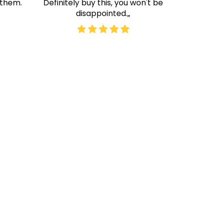
ÄNGER
 them.
Definitely buy this, you won't be
disappointed.„