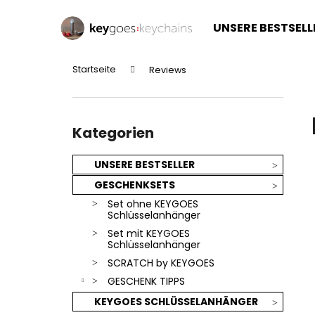
W
Zum
Inhalt
a
UNSERE BESTSELL
springen
Zurück
Zurück
r
zum
zum
e
Startseite
Reviews
n
Einkaufen
Einkaufen
S
k
e
o
Kategorien
i
überspringen
Kategorien
r
t
b
e
UNSERE BESTSELLER
n
GESCHENKSETS
l
Set ohne KEYGOES
e
Schlüsselanhänger
i
Set mit KEYGOES
Schlüsselanhänger
s
SCRATCH by KEYGOES
t
GESCHENK TIPPS
e
KEYGOES SCHLÜSSELANHÄNGER
SILBERNER KEYGOES:CHILI - EDELSTAHL