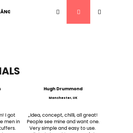
Suchen
Login
Warenkor
HÄNGER
CHILI PFEFFER
SCHARFE LECKEREIE
IALS
s
Hugh Drummond
Manchester, UK
! I got
„Idea, concept, chilli, all great!
he men in
People see mine and want one.
tuffers.
Very simple and easy to use.
LI HOTSAUCE 30 ML