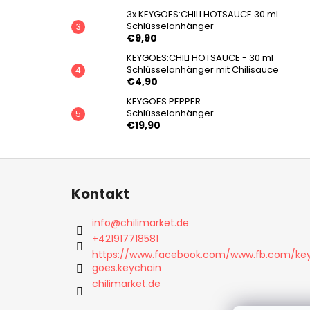
3x KEYGOES:CHILI HOTSAUCE 30 ml
Schlüsselanhänger
€9,90
KEYGOES:CHILI HOTSAUCE - 30 ml
Schlüsselanhänger mit Chilisauce
€4,90
KEYGOES:PEPPER
Schlüsselanhänger
€19,90
F
u
Kontakt
ß
z
info
@
chilimarket.de
e
+421917718581
i
https://www.facebook.com/www.fb.com/ke
goes.keychain
l
chilimarket.de
e