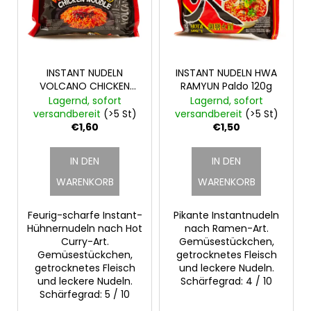
t
o
e
r
d
t
SUCHEN
e
i
r
INSTANT NUDELN
INSTANT NUDELN HWA
e
VOLCANO CHICKEN
RAMYUN Paldo 120g
P
r
Paldo 140g
Lagernd, sofort
Lagernd, sofort
r
u
W
versandbereit
(>5 St)
versandbereit
(>5 St)
i
o
€1,60
€1,50
n
r
d
g
e
IN DEN
IN DEN
u
m
k
WARENKORB
WARENKORB
p
t
f
Feurig-scharfe Instant-
Pikante Instantnudeln
e
e
Hühnernudeln nach Hot
nach Ramen-Art.
h
Curry-Art.
Gemüsestückchen,
l
Gemüsestückchen,
getrocknetes Fleisch
e
getrocknetes Fleisch
und leckere Nudeln.
n
und leckere Nudeln.
Schärfegrad: 4 / 10
Schärfegrad: 5 / 10