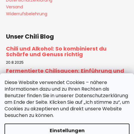
Datenschutzerklärung
s
Versand
t
Widerrufsbelehrung
e
Unser Chili Blog
Chili und Alkohol: So kombinierst du
Schärfe und Genuss richtig
20.8.2025
Fermentierte Chilisaucen: Einführung und
Rezept für Zuhause
Diese Website verwendet Cookies – nähere
6.8.2025
Informationen dazu und zu Ihren Rechten als
Tomatensauce selber machen:
Benutzer finden Sie in unserer Datenschutzerklärung
Hausgemachte Basis für Pizza & Pasta
am Ende der Seite. Klicken Sie auf „Ich stimme zu“, um
30.7.2025
Cookies zu akzeptieren und direkt unsere Website
besuchen zu können.
ARCHIV
Einstellungen