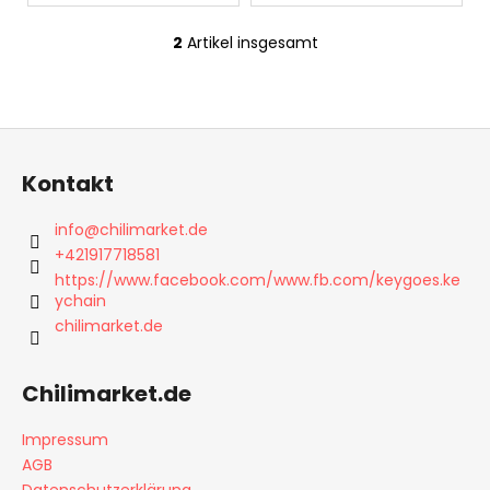
PARTY
PACK
2
Artikel insgesamt
S
"DER
MUND
t
BRENNT"
e
ERDNÜSSE
u
F
€9,90
e
u
r
Kontakt
ß
e
l
z
info
@
chilimarket.de
e
e
+421917718581
m
i
https://www.facebook.com/www.fb.com/keygoes.ke
e
ychain
l
n
chilimarket.de
e
t
e
d
Chilimarket.de
e
r
Impressum
L
AGB
i