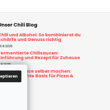
Unser Chili Blog
Chili und Alkohol: So kombinierst du
Schärfe und Genuss richtig
0.8.2025
Fermentierte Chilisaucen:
Einführung und Rezept für Zuhause
.8.2025
Tomatensauce selber machen:
Hausgemachte Basis für Pizza &
eptieren
Pasta
0.7.2025
ARCHIV