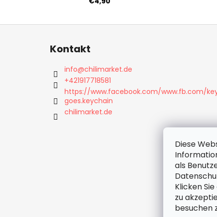
€4,90
F
u
Kontakt
ß
z
info
@
chilimarket.de
e
+421917718581
i
https://www.facebook.com/www.fb.com/ke
goes.keychain
l
chilimarket.de
e
Diese Webs
Informatio
als Benutze
Datenschut
Klicken Sie
zu akzepti
besuchen z