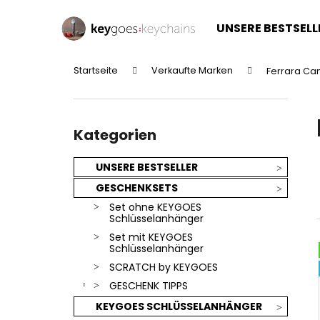
W
Zum
Inhalt
a
UNSERE BESTSELL
springen
Zurück
Zurück
r
zum
zum
e
Startseite
Verkaufte Marken
Ferrara C
n
Einkaufen
Einkaufen
S
k
e
o
Kategorien
i
überspringen
Kategorien
r
t
b
e
UNSERE BESTSELLER
n
GESCHENKSETS
l
Set ohne KEYGOES
e
Schlüsselanhänger
i
Set mit KEYGOES
Schlüsselanhänger
s
SCRATCH by KEYGOES
t
GESCHENK TIPPS
e
KEYGOES SCHLÜSSELANHÄNGER
SILBERNER KEYGOES:CHILI - EDELSTAHL