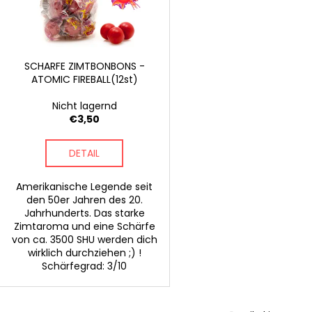
ERDNÜSSE
CHILIFLOCKEN (
o
d
€9,90
€4,50
r
e
Ursprünglich:
€
t
r
i
P
SCHARFE ZIMTBONBONS -
e
ATOMIC FIREBALL(12st)
r
r
o
Nicht lagernd
u
d
€3,50
n
u
g
DETAIL
k
t
Amerikanische Legende seit
e
den 50er Jahren des 20.
Jahrhunderts. Das starke
Zimtaroma und eine Schärfe
von ca. 3500 SHU werden dich
wirklich durchziehen ;) !
Schärfegrad: 3/10