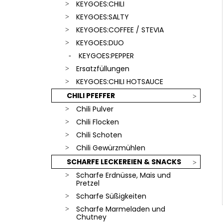
SCHLÜSSELANHÄNGER
KEYGOES:CHILI
€18,90
KEYGOES:SALTY
KEYGOES:COFFEE / STEVIA
KEYGOES:DUO
KEYGOES:PEPPER
Ersatzfüllungen
KEYGOES:CHILI HOTSAUCE
CHILI PFEFFER
Chili Pulver
Chili Flocken
Chili Schoten
Chili Gewürzmühlen
SCHARFE LECKEREIEN & SNACKS
Scharfe Erdnüsse, Mais und
Pretzel
Scharfe Süßigkeiten
Scharfe Marmeladen und
Chutney