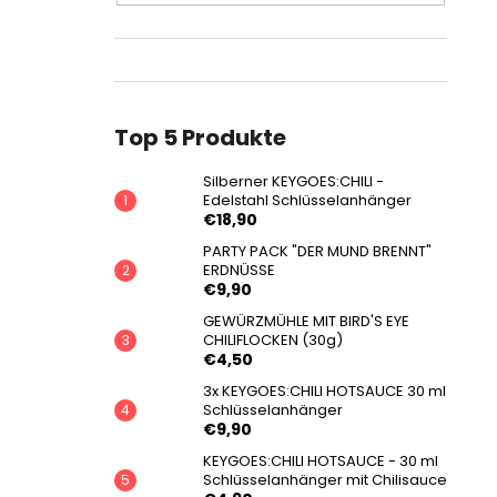
Top 5 Produkte
Silberner KEYGOES:CHILI -
Edelstahl Schlüsselanhänger
€18,90
PARTY PACK "DER MUND BRENNT"
ERDNÜSSE
€9,90
GEWÜRZMÜHLE MIT BIRD'S EYE
CHILIFLOCKEN (30g)
€4,50
3x KEYGOES:CHILI HOTSAUCE 30 ml
Schlüsselanhänger
€9,90
KEYGOES:CHILI HOTSAUCE - 30 ml
Schlüsselanhänger mit Chilisauce