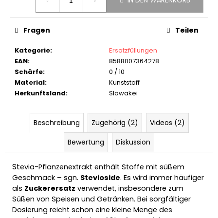
IN DEN WARENKORB
SILBERNER
KEYGOES:CHILI
-
Fragen
Teilen
EDELSTAHL
SCHLÜSSELANHÄNGER
Kategorie
:
Ersatzfüllungen
€18,90
EAN
:
8588007364278
Schärfe
:
0 / 10
Material
:
Kunststoff
Herkunftsland
:
Slowakei
Beschreibung
Zugehörig (2)
Videos (2)
Bewertung
Diskussion
St
evia-Pflanzenextrakt enthält Stoffe mit süßem
Geschmack – sgn.
Stevioside
. Es wird immer häufiger
als
Zuckerersatz
verwendet, insbesondere zum
Süßen von Speisen und Getränken. Bei sorgfältiger
Dosierung reicht schon eine kleine Menge des