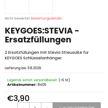
Die
SUCHEN
Nicht bewertet
Bewertungsdetails
durchschnittliche
KEYGOES:STEVIA -
Produktbewertung
ist
Ersatzfüllungen
0,0
W
von
i
5
r
Sternen.
2 Ersatzfüllungen mit Stevia Streusüße für
e
KEYGOES Schlüsselanhänger.
m
p
Lieferung bis:
11.8.2026
f
e
Lagernd, sofort versandbereit
(>5 St)
h
Artikelnummer:
8405
l
e
€3,90
n
Verkaufspreis: