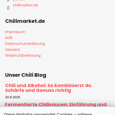
l
chilimarket.de
e
Chilimarket.de
Impressum
AGB
Datenschutzerklärung
Versand
Widerrufsbelehrung
Unser Chili Blog
Chili und Alkohol: So kombinierst du
Schärfe und Genuss richtig
20.8.2025
Fermentierte Chilisaucen: Einführung und
Rezept für Zuhause
Diese Website verwendet Cookies – nähere