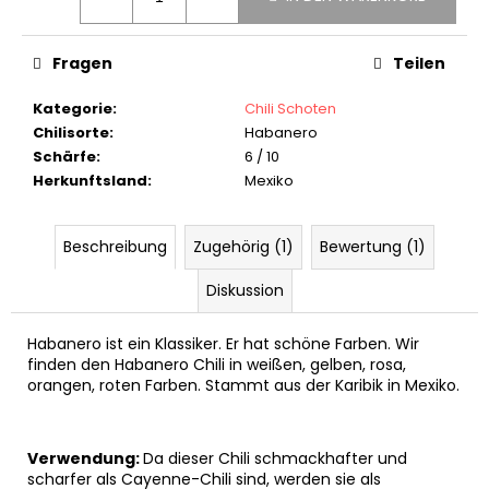
3X
KEYGOES:CHILI
HOTSAUCE
Fragen
Teilen
30
ML
SCHLÜSSELANHÄNGER
Kategorie
:
Chili Schoten
Chilisorte
:
Habanero
€9,90
Schärfe
:
6 / 10
Herkunftsland
:
Mexiko
Beschreibung
Zugehörig (1)
Bewertung (1)
Diskussion
Habanero ist ein Klassiker. Er hat schöne Farben. Wir
finden den Habanero Chili in weißen, gelben, rosa,
orangen, roten Farben. Stammt aus der Karibik in Mexiko.
Verwendung:
Da dieser Chili schmackhafter und
scharfer als Cayenne-Chili sind, werden sie als