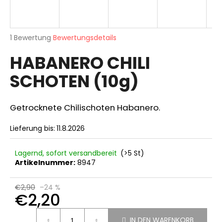
Die
SUCHEN
1 Bewertung
Bewertungsdetails
durchschnittliche
HABANERO CHILI
Produktbewertung
ist
SCHOTEN (10g)
5,0
W
von
i
5
r
Sternen.
Getrocknete Chilischoten Habanero.
e
m
Lieferung bis:
11.8.2026
p
f
Lagernd, sofort versandbereit
(>5 St)
e
Artikelnummer:
8947
h
l
€2,90
–24 %
e
€2,20
n
Verkaufspreis:
IN DEN WARENKORB