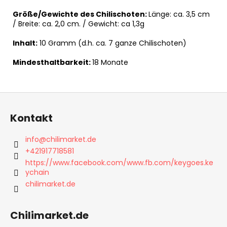
Größe/Gewichte des Chilischoten:
Länge: ca. 3,5 cm
/ Breite: ca. 2,0 cm. / Gewicht: ca 1,3g
Inhalt:
10 Gramm (d.h. ca. 7 ganze Chilischoten)
Mindesthaltbarkeit:
18 Monate
F
u
Kontakt
ß
z
info
@
chilimarket.de
e
+421917718581
i
https://www.facebook.com/www.fb.com/keygoes.ke
ychain
l
chilimarket.de
e
Chilimarket.de