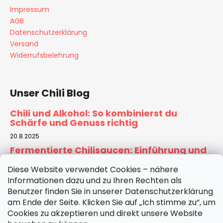
Impressum
AGB
Datenschutzerklärung
Versand
Widerrufsbelehrung
Unser Chili Blog
Chili und Alkohol: So kombinierst du
Schärfe und Genuss richtig
20.8.2025
Fermentierte Chilisaucen: Einführung und
Rezept für Zuhause
Diese Website verwendet Cookies – nähere
6.8.2025
Informationen dazu und zu Ihren Rechten als
Tomatensauce selber machen:
Benutzer finden Sie in unserer Datenschutzerklärung
Hausgemachte Basis für Pizza & Pasta
am Ende der Seite. Klicken Sie auf „Ich stimme zu“, um
30.7.2025
Cookies zu akzeptieren und direkt unsere Website